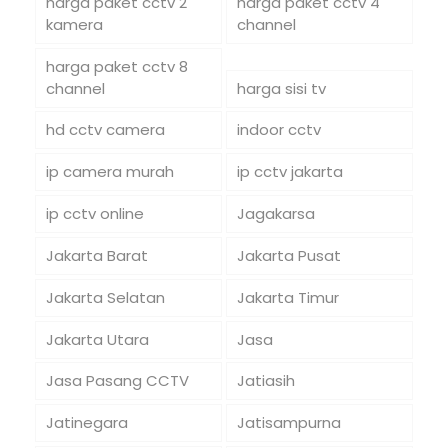
harga paket cctv 2
harga paket cctv 4
kamera
channel
harga paket cctv 8
channel
harga sisi tv
hd cctv camera
indoor cctv
ip camera murah
ip cctv jakarta
ip cctv online
Jagakarsa
Jakarta Barat
Jakarta Pusat
Jakarta Selatan
Jakarta Timur
Jakarta Utara
Jasa
Jasa Pasang CCTV
Jatiasih
Jatinegara
Jatisampurna