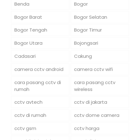
Benda
Bogor
Bogor Barat
Bogor Selatan
Bogor Tengah
Bogor Timur
Bogor Utara
Bojongsari
Cadasari
Cakung
camera cctv android
camera cctv wifi
cara pasang cctv di
cara pasang cctv
rumah
wireless
cctv avtech
cctv di jakarta
cctv di rumah
cctv dome camera
cctv gsm
cctv harga