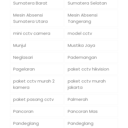
Sumatera Barat
Sumatera Selatan
Mesin Absensi
Mesin Absensi
Sumatera Utara
Tangerang
mini cctv camera
model cctv
Munjul
Mustika Jaya
Neglasari
Pademangan
Pagelaran
paket cctv hikvision
paket cctv murah 2
paket cctv murah
kamera
jakarta
paket pasang cctv
Palmerah
Pancoran
Pancoran Mas
Pandeglang
Pandeglang