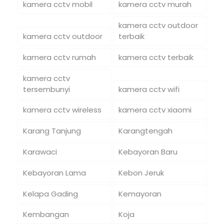
kamera cctv mobil
kamera cctv murah
kamera cctv outdoor
kamera cctv outdoor
terbaik
kamera cctv rumah
kamera cctv terbaik
kamera cctv
tersembunyi
kamera cctv wifi
kamera cctv wireless
kamera cctv xiaomi
Karang Tanjung
Karangtengah
Karawaci
Kebayoran Baru
Kebayoran Lama
Kebon Jeruk
Kelapa Gading
Kemayoran
Kembangan
Koja