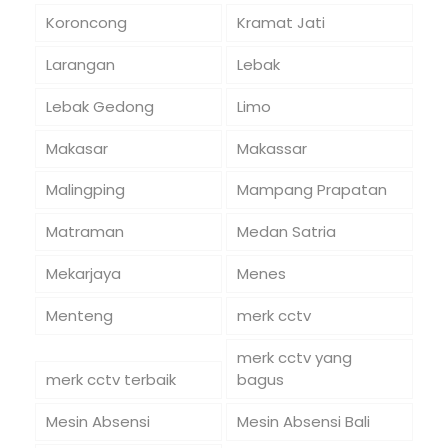
Koroncong
Kramat Jati
Larangan
Lebak
Lebak Gedong
Limo
Makasar
Makassar
Malingping
Mampang Prapatan
Matraman
Medan Satria
Mekarjaya
Menes
Menteng
merk cctv
merk cctv yang
merk cctv terbaik
bagus
Mesin Absensi
Mesin Absensi Bali