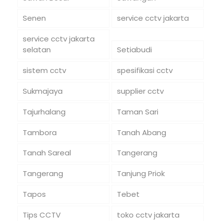
Senen
service cctv jakarta
service cctv jakarta
selatan
Setiabudi
sistem cctv
spesifikasi cctv
Sukmajaya
supplier cctv
Tajurhalang
Taman Sari
Tambora
Tanah Abang
Tanah Sareal
Tangerang
Tangerang
Tanjung Priok
Tapos
Tebet
Tips CCTV
toko cctv jakarta