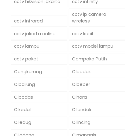
cctv hikvision jakarta
cctv infinity
cctv ip camera
cctv infrared
wireless
cctv jakarta online
cctv kecil
cctv lampu
cctv model lampu
cctv paket
Cempaka Putih
Cengkareng
Cibadak
Cibaliung
Cibeber
Cibodas
Cihara
Cikedal
Cilandak
Ciledug
Cilincing
Cilodong
Cimanggis