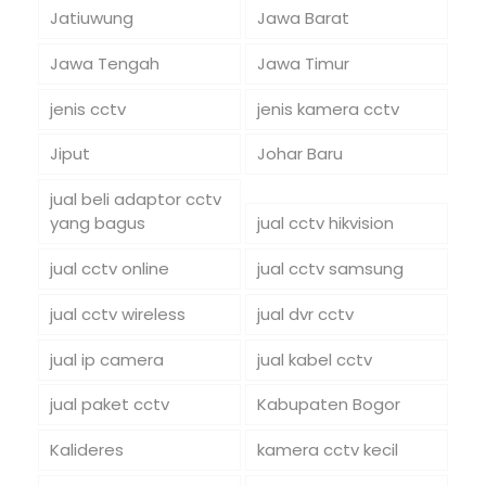
Jatiuwung
Jawa Barat
Jawa Tengah
Jawa Timur
jenis cctv
jenis kamera cctv
Jiput
Johar Baru
jual beli adaptor cctv
yang bagus
jual cctv hikvision
jual cctv online
jual cctv samsung
jual cctv wireless
jual dvr cctv
jual ip camera
jual kabel cctv
jual paket cctv
Kabupaten Bogor
Kalideres
kamera cctv kecil