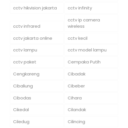
cctv hikvision jakarta
cctv infinity
cctv ip camera
cctv infrared
wireless
cctv jakarta online
cctv kecil
cctv lampu
cctv model lampu
cctv paket
Cempaka Putih
Cengkareng
Cibadak
Cibaliung
Cibeber
Cibodas
Cihara
Cikedal
Cilandak
Ciledug
Cilincing