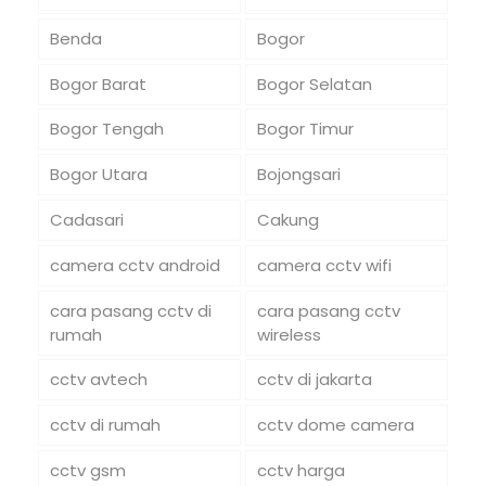
Benda
Bogor
Bogor Barat
Bogor Selatan
Bogor Tengah
Bogor Timur
Bogor Utara
Bojongsari
Cadasari
Cakung
camera cctv android
camera cctv wifi
cara pasang cctv di
cara pasang cctv
rumah
wireless
cctv avtech
cctv di jakarta
cctv di rumah
cctv dome camera
cctv gsm
cctv harga