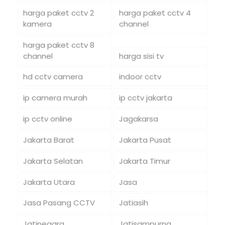
harga paket cctv 2
harga paket cctv 4
kamera
channel
harga paket cctv 8
channel
harga sisi tv
hd cctv camera
indoor cctv
ip camera murah
ip cctv jakarta
ip cctv online
Jagakarsa
Jakarta Barat
Jakarta Pusat
Jakarta Selatan
Jakarta Timur
Jakarta Utara
Jasa
Jasa Pasang CCTV
Jatiasih
Jatinegara
Jatisampurna