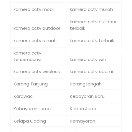
kamera cctv mobil
kamera cctv murah
kamera cctv outdoor
kamera cctv outdoor
terbaik
kamera cctv rumah
kamera cctv terbaik
kamera cctv
tersembunyi
kamera cctv wifi
kamera cctv wireless
kamera cctv xiaomi
Karang Tanjung
Karangtengah
Karawaci
Kebayoran Baru
Kebayoran Lama
Kebon Jeruk
Kelapa Gading
Kemayoran