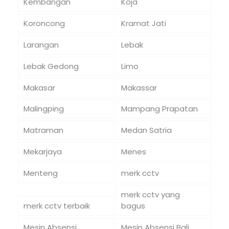
Kembangan
Koja
Koroncong
Kramat Jati
Larangan
Lebak
Lebak Gedong
Limo
Makasar
Makassar
Malingping
Mampang Prapatan
Matraman
Medan Satria
Mekarjaya
Menes
Menteng
merk cctv
merk cctv yang
merk cctv terbaik
bagus
Mesin Absensi
Mesin Absensi Bali