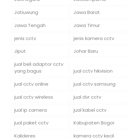
Jatiuwung
Jawa Barat
Jawa Tengah
Jawa Timur
jenis cctv
jenis kamera cctv
Jiput
Johar Baru
jual beli adaptor cctv
yang bagus
jual cctv hikvision
jual cctv online
jual cctv samsung
jual cctv wireless
jual dvr cctv
jual ip camera
jual kabel cctv
jual paket cctv
Kabupaten Bogor
Kalideres
kamera cctv kecil