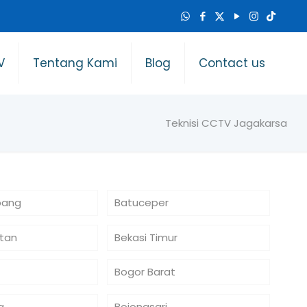
V
Tentang Kami
Blog
Contact us
Teknisi CCTV Jagakarsa
bang
Batuceper
atan
Bekasi Timur
Bogor Barat
a
Bojongsari