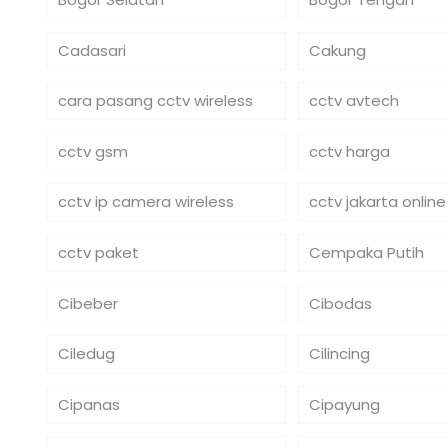
Cadasari
Cakung
cara pasang cctv wireless
cctv avtech
cctv gsm
cctv harga
cctv ip camera wireless
cctv jakarta online
cctv paket
Cempaka Putih
Cibeber
Cibodas
Ciledug
Cilincing
Cipanas
Cipayung