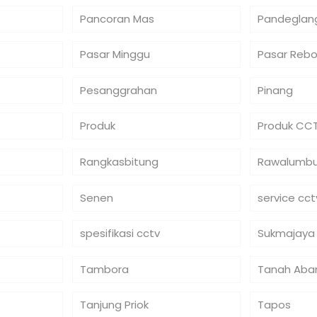
Pancoran Mas
Pandeglan
Pasar Minggu
Pasar Reb
Pesanggrahan
Pinang
Produk
Produk CC
Rangkasbitung
Rawalumb
Senen
service cct
spesifikasi cctv
Sukmajaya
Tambora
Tanah Aba
Tanjung Priok
Tapos