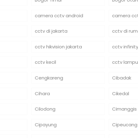
camera cctv android
camera cct
cctv di jakarta
cctv di ru
cctv hikvision jakarta
cctv infinit
cctv kecil
cctv lampu
Cengkareng
Cibadak
Cihara
Cikedal
Cilodong
Cimanggis
Cipayung
Cipeucang