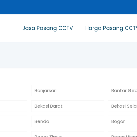
Jasa Pasang CCTV
Harga Pasang CCT
Banjarsari
Bantar Ge
Bekasi Barat
Bekasi Sel
Benda
Bogor
Bogor Timur
Bogor Utar