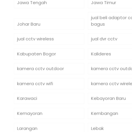
Jawa Tengah
Jawa Timur
jual beli adaptor 
Johar Baru
bagus
jual cctv wireless
jual dvr cctv
Kabupaten Bogor
Kalideres
kamera cctv outdoor
kamera cctv outdo
kamera cctv wifi
kamera cctv wirel
Karawaci
Kebayoran Baru
Kemayoran
Kembangan
Larangan
Lebak