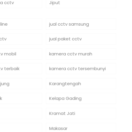
ra cctv
Jiput
line
jual cctv samsung
cctv
jual paket cctv
v mobil
kamera cctv murah
v terbaik
kamera cctv tersembunyi
jung
Karangtengah
k
Kelapa Gading
Kramat Jati
Makasar