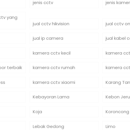
jenis cctv
jenis kame
cctv yang
jual cctv hikvision
jual cctv on
jual ip camera
jual kabel 
kamera cctv kecil
kamera cct
or terbaik
kamera cctv rumah
kamera cct
ess
kamera cctv xiaomi
Karang Tan
Kebayoran Lama
Kebon Jeru
Koja
Koroncong
Lebak Gedong
Limo