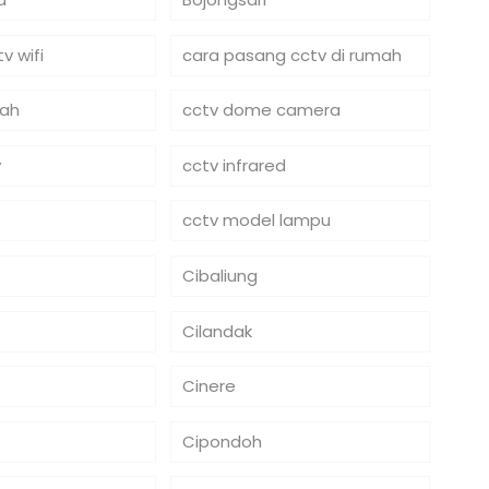
v wifi
cara pasang cctv di rumah
mah
cctv dome camera
y
cctv infrared
cctv model lampu
Cibaliung
Cilandak
Cinere
Cipondoh