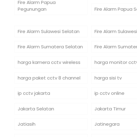
Fire Alarm Papua
Pegunungan
Fire Alarm Papua 
Fire Alarm Sulawesi Selatan
Fire Alarm Sulawe
Fire Alarm Sumatera Selatan
Fire Alarm Sumate
harga kamera cctv wireless
harga monitor cct
harga paket cctv 8 channel
harga sisi tv
ip cctv jakarta
ip cctv online
Jakarta Selatan
Jakarta Timur
Jatiasih
Jatinegara