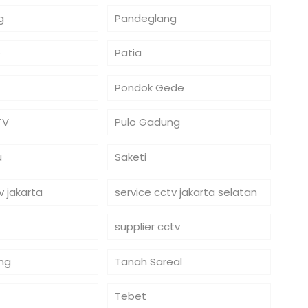
g
Pandeglang
o
Patia
Pondok Gede
TV
Pulo Gadung
u
Saketi
v jakarta
service cctv jakarta selatan
supplier cctv
ng
Tanah Sareal
Tebet