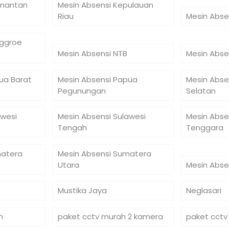
imantan
Mesin Absensi Kepulauan
Riau
Mesin Abse
nggroe
Mesin Absensi NTB
Mesin Abse
ua Barat
Mesin Absensi Papua
Mesin Abse
Pegunungan
Selatan
awesi
Mesin Absensi Sulawesi
Mesin Abse
Tengah
Tenggara
matera
Mesin Absensi Sumatera
Utara
Mesin Abse
Mustika Jaya
Neglasari
n
paket cctv murah 2 kamera
paket cctv