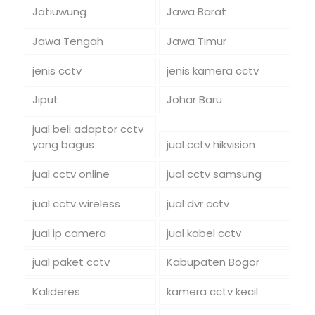
Jatiuwung
Jawa Barat
Jawa Tengah
Jawa Timur
jenis cctv
jenis kamera cctv
Jiput
Johar Baru
jual beli adaptor cctv
yang bagus
jual cctv hikvision
jual cctv online
jual cctv samsung
jual cctv wireless
jual dvr cctv
jual ip camera
jual kabel cctv
jual paket cctv
Kabupaten Bogor
Kalideres
kamera cctv kecil