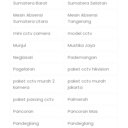
Sumatera Barat
Sumatera Selatan
Mesin Absensi
Mesin Absensi
Sumatera Utara
Tangerang
mini cctv camera
model cctv
Munjul
Mustika Jaya
Neglasari
Pademangan
Pagelaran
paket cctv hikvision
paket cctv murah 2
paket cctv murah
kamera
jakarta
paket pasang cctv
Palmerah
Pancoran
Pancoran Mas
Pandeglang
Pandeglang