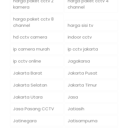
harga paket cctv 2
harga paket cctv 4
kamera
channel
harga paket cctv 8
channel
harga sisi tv
hd cctv camera
indoor cctv
ip camera murah
ip cctv jakarta
ip cctv online
Jagakarsa
Jakarta Barat
Jakarta Pusat
Jakarta Selatan
Jakarta Timur
Jakarta Utara
Jasa
Jasa Pasang CCTV
Jatiasih
Jatinegara
Jatisampurna