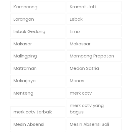
Koroncong
Kramat Jati
Larangan
Lebak
Lebak Gedong
Limo
Makasar
Makassar
Malingping
Mampang Prapatan
Matraman
Medan Satria
Mekarjaya
Menes
Menteng
merk cctv
merk cctv yang
merk cctv terbaik
bagus
Mesin Absensi
Mesin Absensi Bali