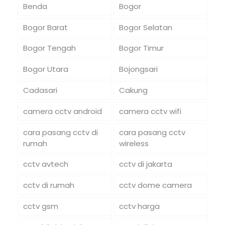
Benda
Bogor
Bogor Barat
Bogor Selatan
Bogor Tengah
Bogor Timur
Bogor Utara
Bojongsari
Cadasari
Cakung
camera cctv android
camera cctv wifi
cara pasang cctv di
cara pasang cctv
rumah
wireless
cctv avtech
cctv di jakarta
cctv di rumah
cctv dome camera
cctv gsm
cctv harga