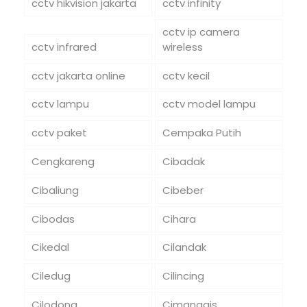
cctv hikvision jakarta
cctv infinity
cctv ip camera
cctv infrared
wireless
cctv jakarta online
cctv kecil
cctv lampu
cctv model lampu
cctv paket
Cempaka Putih
Cengkareng
Cibadak
Cibaliung
Cibeber
Cibodas
Cihara
Cikedal
Cilandak
Ciledug
Cilincing
Cilodong
Cimanggis