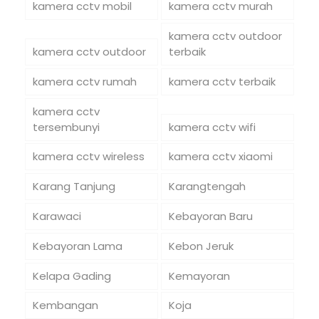
kamera cctv mobil
kamera cctv murah
kamera cctv outdoor
kamera cctv outdoor
terbaik
kamera cctv rumah
kamera cctv terbaik
kamera cctv
tersembunyi
kamera cctv wifi
kamera cctv wireless
kamera cctv xiaomi
Karang Tanjung
Karangtengah
Karawaci
Kebayoran Baru
Kebayoran Lama
Kebon Jeruk
Kelapa Gading
Kemayoran
Kembangan
Koja