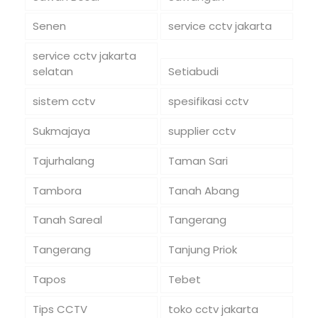
Senen
service cctv jakarta
service cctv jakarta
selatan
Setiabudi
sistem cctv
spesifikasi cctv
Sukmajaya
supplier cctv
Tajurhalang
Taman Sari
Tambora
Tanah Abang
Tanah Sareal
Tangerang
Tangerang
Tanjung Priok
Tapos
Tebet
Tips CCTV
toko cctv jakarta