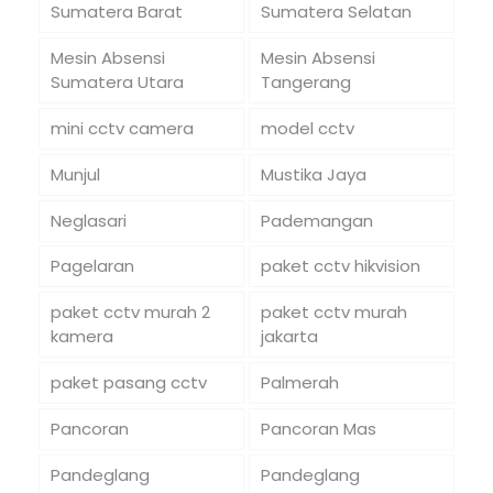
Sumatera Barat
Sumatera Selatan
Mesin Absensi
Mesin Absensi
Sumatera Utara
Tangerang
mini cctv camera
model cctv
Munjul
Mustika Jaya
Neglasari
Pademangan
Pagelaran
paket cctv hikvision
paket cctv murah 2
paket cctv murah
kamera
jakarta
paket pasang cctv
Palmerah
Pancoran
Pancoran Mas
Pandeglang
Pandeglang