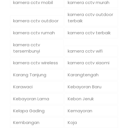
kamera cctv mobil
kamera cctv murah
kamera cctv outdoor
kamera cctv outdoor
terbaik
kamera cctv rumah
kamera cctv terbaik
kamera cctv
tersembunyi
kamera cctv wifi
kamera cctv wireless
kamera cctv xiaomi
Karang Tanjung
Karangtengah
Karawaci
Kebayoran Baru
Kebayoran Lama
Kebon Jeruk
Kelapa Gading
Kemayoran
Kembangan
Koja