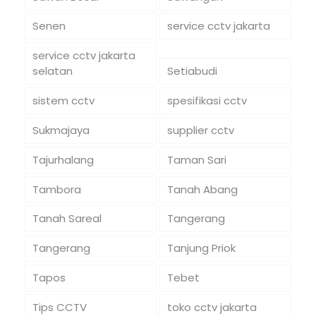
Senen
service cctv jakarta
service cctv jakarta
selatan
Setiabudi
sistem cctv
spesifikasi cctv
Sukmajaya
supplier cctv
Tajurhalang
Taman Sari
Tambora
Tanah Abang
Tanah Sareal
Tangerang
Tangerang
Tanjung Priok
Tapos
Tebet
Tips CCTV
toko cctv jakarta