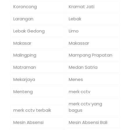
Koroncong
Kramat Jati
Larangan
Lebak
Lebak Gedong
Limo
Makasar
Makassar
Malingping
Mampang Prapatan
Matraman
Medan Satria
Mekarjaya
Menes
Menteng
merk cctv
merk cctv yang
merk cctv terbaik
bagus
Mesin Absensi
Mesin Absensi Bali