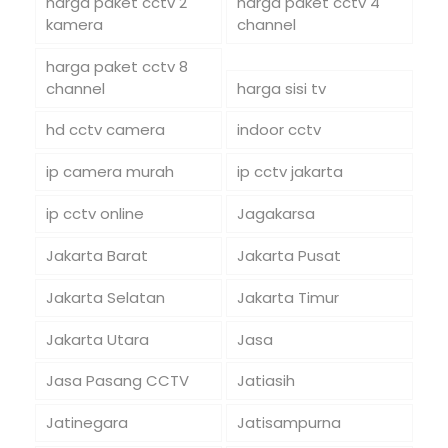
harga paket cctv 2
harga paket cctv 4
kamera
channel
harga paket cctv 8
channel
harga sisi tv
hd cctv camera
indoor cctv
ip camera murah
ip cctv jakarta
ip cctv online
Jagakarsa
Jakarta Barat
Jakarta Pusat
Jakarta Selatan
Jakarta Timur
Jakarta Utara
Jasa
Jasa Pasang CCTV
Jatiasih
Jatinegara
Jatisampurna