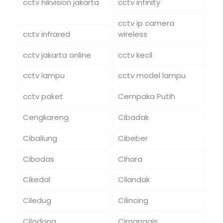
cctv hikvision jakarta
cctv infinity
cctv ip camera
cctv infrared
wireless
cctv jakarta online
cctv kecil
cctv lampu
cctv model lampu
cctv paket
Cempaka Putih
Cengkareng
Cibadak
Cibaliung
Cibeber
Cibodas
Cihara
Cikedal
Cilandak
Ciledug
Cilincing
Cilodong
Cimanggis