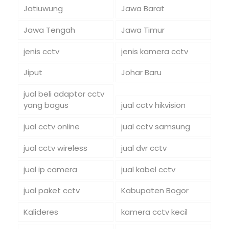
Jatiuwung
Jawa Barat
Jawa Tengah
Jawa Timur
jenis cctv
jenis kamera cctv
Jiput
Johar Baru
jual beli adaptor cctv
yang bagus
jual cctv hikvision
jual cctv online
jual cctv samsung
jual cctv wireless
jual dvr cctv
jual ip camera
jual kabel cctv
jual paket cctv
Kabupaten Bogor
Kalideres
kamera cctv kecil