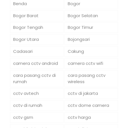
Benda
Bogor
Bogor Barat
Bogor Selatan
Bogor Tengah
Bogor Timur
Bogor Utara
Bojongsari
Cadasari
Cakung
camera cctv android
camera cctv wifi
cara pasang cctv di
cara pasang cctv
rumah
wireless
cctv avtech
cctv di jakarta
cctv di rumah
cctv dome camera
cctv gsm
cctv harga