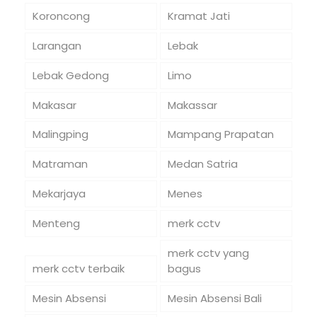
Koroncong
Kramat Jati
Larangan
Lebak
Lebak Gedong
Limo
Makasar
Makassar
Malingping
Mampang Prapatan
Matraman
Medan Satria
Mekarjaya
Menes
Menteng
merk cctv
merk cctv yang
merk cctv terbaik
bagus
Mesin Absensi
Mesin Absensi Bali