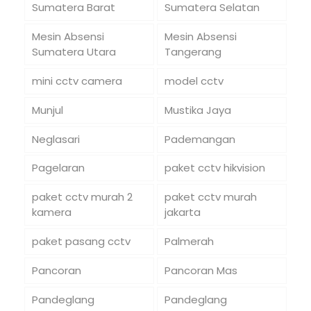
Sumatera Barat
Sumatera Selatan
Mesin Absensi
Mesin Absensi
Sumatera Utara
Tangerang
mini cctv camera
model cctv
Munjul
Mustika Jaya
Neglasari
Pademangan
Pagelaran
paket cctv hikvision
paket cctv murah 2
paket cctv murah
kamera
jakarta
paket pasang cctv
Palmerah
Pancoran
Pancoran Mas
Pandeglang
Pandeglang