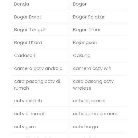
Benda
Bogor
Bogor Barat
Bogor Selatan
Bogor Tengah
Bogor Timur
Bogor Utara
Bojongsari
Cadasari
Cakung
camera cctv android
camera cctv wifi
cara pasang cctv di
cara pasang cctv
rumah
wireless
cctv avtech
cctv di jakarta
cctv di rumah
cctv dome camera
cctv gsm
cctv harga