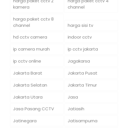
harga paket cctv 2
harga paket cctv 4
kamera
channel
harga paket cctv 8
channel
harga sisi tv
hd cctv camera
indoor cctv
ip camera murah
ip cctv jakarta
ip cctv online
Jagakarsa
Jakarta Barat
Jakarta Pusat
Jakarta Selatan
Jakarta Timur
Jakarta Utara
Jasa
Jasa Pasang CCTV
Jatiasih
Jatinegara
Jatisampurna