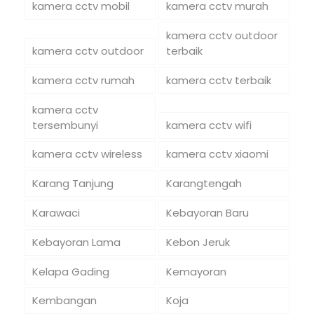
kamera cctv mobil
kamera cctv murah
kamera cctv outdoor
kamera cctv outdoor
terbaik
kamera cctv rumah
kamera cctv terbaik
kamera cctv
tersembunyi
kamera cctv wifi
kamera cctv wireless
kamera cctv xiaomi
Karang Tanjung
Karangtengah
Karawaci
Kebayoran Baru
Kebayoran Lama
Kebon Jeruk
Kelapa Gading
Kemayoran
Kembangan
Koja