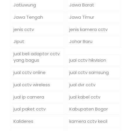
Jatiuwung
Jawa Barat
Jawa Tengah
Jawa Timur
jenis cctv
jenis kamera cctv
Jiput
Johar Baru
jual beli adaptor cctv
yang bagus
jual cctv hikvision
jual cctv online
jual cctv samsung
jual cctv wireless
jual dvr cctv
jual ip camera
jual kabel cctv
jual paket cctv
Kabupaten Bogor
Kalideres
kamera cctv kecil