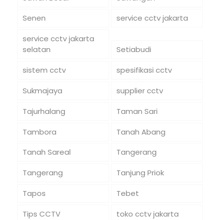
Senen
service cctv jakarta
service cctv jakarta
selatan
Setiabudi
sistem cctv
spesifikasi cctv
Sukmajaya
supplier cctv
Tajurhalang
Taman Sari
Tambora
Tanah Abang
Tanah Sareal
Tangerang
Tangerang
Tanjung Priok
Tapos
Tebet
Tips CCTV
toko cctv jakarta