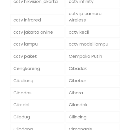
cctv hikvision jakarta
cctv infinity
cctv ip camera
cctv infrared
wireless
cctv jakarta online
cctv kecil
cctv lampu
cctv model lampu
cctv paket
Cempaka Putih
Cengkareng
Cibadak
Cibaliung
Cibeber
Cibodas
Cihara
Cikedal
Cilandak
Ciledug
Cilincing
Cilodong
Cimanggis