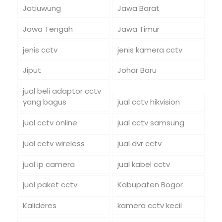
Jatiuwung
Jawa Barat
Jawa Tengah
Jawa Timur
jenis cctv
jenis kamera cctv
Jiput
Johar Baru
jual beli adaptor cctv
yang bagus
jual cctv hikvision
jual cctv online
jual cctv samsung
jual cctv wireless
jual dvr cctv
jual ip camera
jual kabel cctv
jual paket cctv
Kabupaten Bogor
Kalideres
kamera cctv kecil