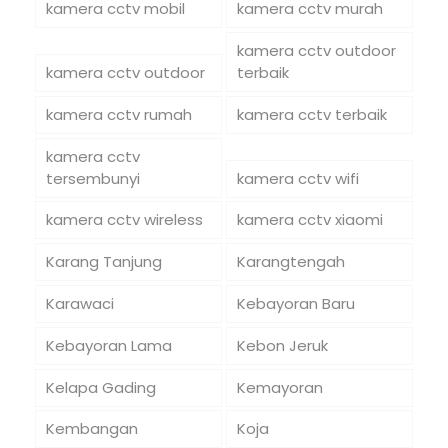
kamera cctv mobil
kamera cctv murah
kamera cctv outdoor
kamera cctv outdoor
terbaik
kamera cctv rumah
kamera cctv terbaik
kamera cctv
tersembunyi
kamera cctv wifi
kamera cctv wireless
kamera cctv xiaomi
Karang Tanjung
Karangtengah
Karawaci
Kebayoran Baru
Kebayoran Lama
Kebon Jeruk
Kelapa Gading
Kemayoran
Kembangan
Koja