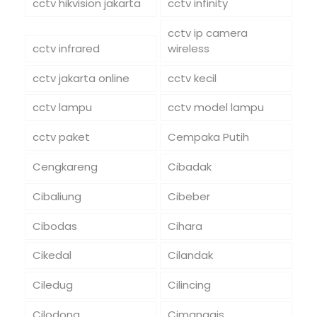
cctv hikvision jakarta
cctv infinity
cctv ip camera
cctv infrared
wireless
cctv jakarta online
cctv kecil
cctv lampu
cctv model lampu
cctv paket
Cempaka Putih
Cengkareng
Cibadak
Cibaliung
Cibeber
Cibodas
Cihara
Cikedal
Cilandak
Ciledug
Cilincing
Cilodong
Cimanggis