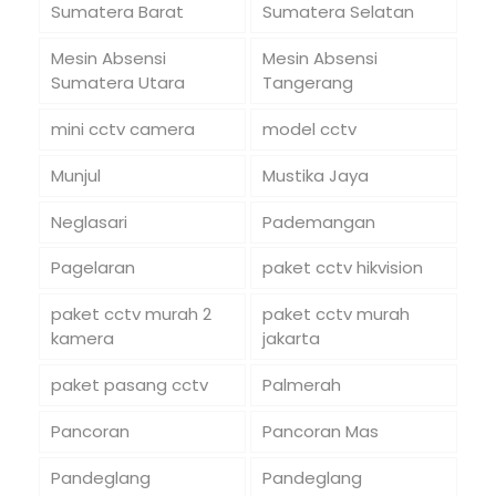
Sumatera Barat
Sumatera Selatan
Mesin Absensi
Mesin Absensi
Sumatera Utara
Tangerang
mini cctv camera
model cctv
Munjul
Mustika Jaya
Neglasari
Pademangan
Pagelaran
paket cctv hikvision
paket cctv murah 2
paket cctv murah
kamera
jakarta
paket pasang cctv
Palmerah
Pancoran
Pancoran Mas
Pandeglang
Pandeglang