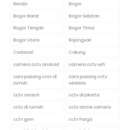
Benda
Bogor
Bogor Barat
Bogor Selatan
Bogor Tengah
Bogor Timur
Bogor Utara
Bojongsari
Cadasari
Cakung
camera cctv android
camera cctv wifi
cara pasang cctv di
cara pasang cctv
rumah
wireless
cctv avtech
cctv di jakarta
cctv di rumah
cctv dome camera
cctv gsm
cctv harga