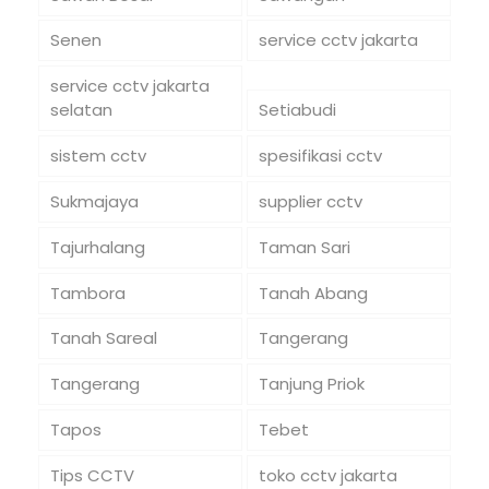
Senen
service cctv jakarta
service cctv jakarta
selatan
Setiabudi
sistem cctv
spesifikasi cctv
Sukmajaya
supplier cctv
Tajurhalang
Taman Sari
Tambora
Tanah Abang
Tanah Sareal
Tangerang
Tangerang
Tanjung Priok
Tapos
Tebet
Tips CCTV
toko cctv jakarta