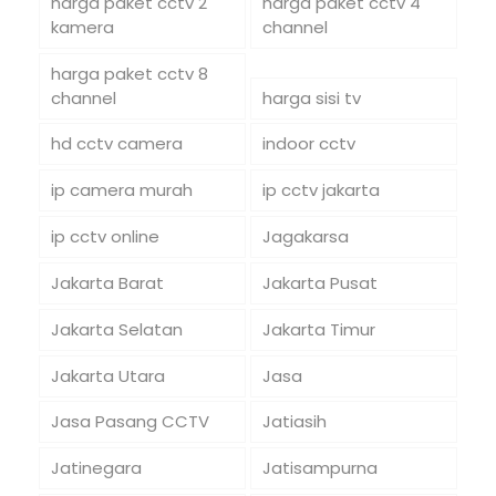
harga paket cctv 2
harga paket cctv 4
kamera
channel
harga paket cctv 8
channel
harga sisi tv
hd cctv camera
indoor cctv
ip camera murah
ip cctv jakarta
ip cctv online
Jagakarsa
Jakarta Barat
Jakarta Pusat
Jakarta Selatan
Jakarta Timur
Jakarta Utara
Jasa
Jasa Pasang CCTV
Jatiasih
Jatinegara
Jatisampurna