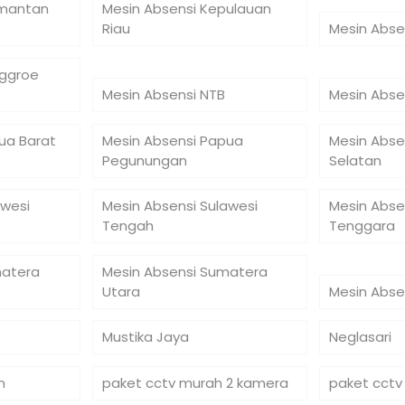
imantan
Mesin Absensi Kepulauan
Riau
Mesin Abse
nggroe
Mesin Absensi NTB
Mesin Abse
ua Barat
Mesin Absensi Papua
Mesin Abse
Pegunungan
Selatan
awesi
Mesin Absensi Sulawesi
Mesin Abse
Tengah
Tenggara
matera
Mesin Absensi Sumatera
Utara
Mesin Abse
Mustika Jaya
Neglasari
n
paket cctv murah 2 kamera
paket cctv