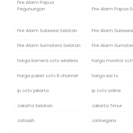
Fire Alarm Papua
Pegunungan
Fire Alarm Papua 
Fire Alarm Sulawesi Selatan
Fire Alarm Sulawe
Fire Alarm Sumatera Selatan
Fire Alarm Sumate
harga kamera cctv wireless
harga monitor cct
harga paket cctv 8 channel
harga sisi tv
ip cctv jakarta
ip cctv online
Jakarta Selatan
Jakarta Timur
Jatiasih
Jatinegara