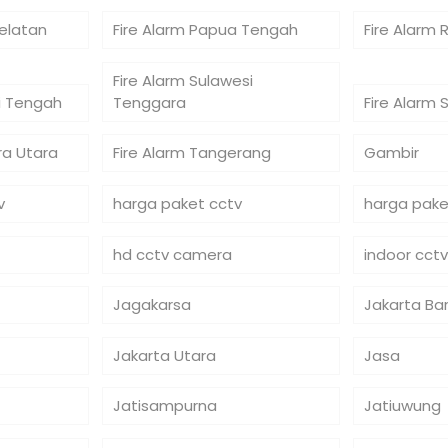
Selatan
Fire Alarm Papua Tengah
Fire Alarm 
Fire Alarm Sulawesi
si Tengah
Tenggara
Fire Alarm 
ra Utara
Fire Alarm Tangerang
Gambir
v
harga paket cctv
harga pake
hd cctv camera
indoor cctv
Jagakarsa
Jakarta Ba
Jakarta Utara
Jasa
Jatisampurna
Jatiuwung