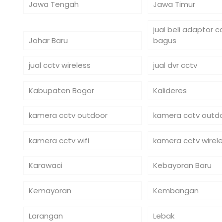
Jawa Tengah
Jawa Timur
jual beli adaptor 
Johar Baru
bagus
jual cctv wireless
jual dvr cctv
Kabupaten Bogor
Kalideres
kamera cctv outdoor
kamera cctv outdo
kamera cctv wifi
kamera cctv wirel
Karawaci
Kebayoran Baru
Kemayoran
Kembangan
Larangan
Lebak