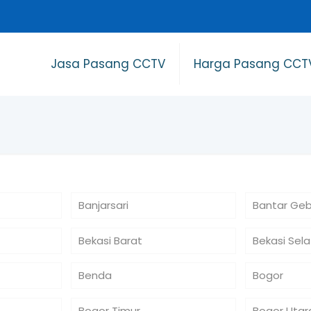
Jasa Pasang CCTV
Harga Pasang CCT
Banjarsari
Bantar Ge
Bekasi Barat
Bekasi Sel
Benda
Bogor
Bogor Timur
Bogor Utar