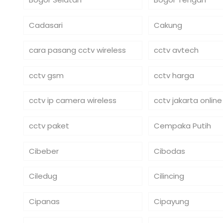
Cadasari
Cakung
cara pasang cctv wireless
cctv avtech
cctv gsm
cctv harga
cctv ip camera wireless
cctv jakarta online
cctv paket
Cempaka Putih
Cibeber
Cibodas
Ciledug
Cilincing
Cipanas
Cipayung