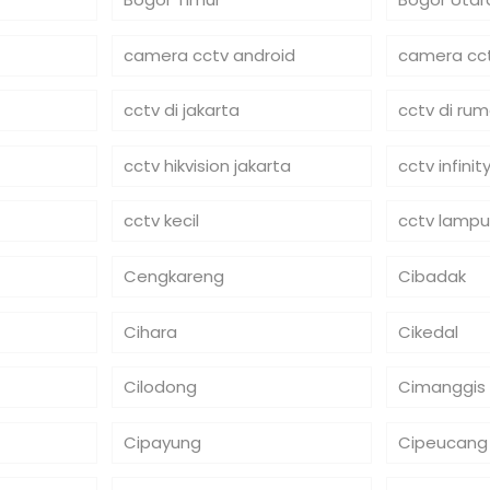
camera cctv android
camera cct
cctv di jakarta
cctv di ru
cctv hikvision jakarta
cctv infinit
cctv kecil
cctv lampu
Cengkareng
Cibadak
Cihara
Cikedal
Cilodong
Cimanggis
Cipayung
Cipeucang