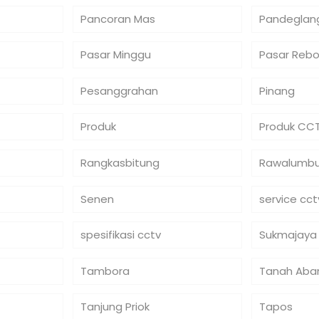
Pancoran Mas
Pandeglan
Pasar Minggu
Pasar Reb
Pesanggrahan
Pinang
Produk
Produk CC
Rangkasbitung
Rawalumb
Senen
service cct
spesifikasi cctv
Sukmajaya
Tambora
Tanah Aba
Tanjung Priok
Tapos