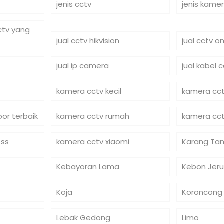
jenis cctv
jenis kame
cctv yang
jual cctv hikvision
jual cctv on
jual ip camera
jual kabel 
kamera cctv kecil
kamera cct
or terbaik
kamera cctv rumah
kamera cct
ess
kamera cctv xiaomi
Karang Tan
Kebayoran Lama
Kebon Jeru
Koja
Koroncong
Lebak Gedong
Limo