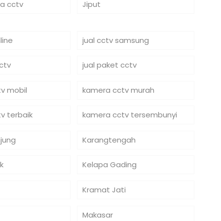
ra cctv
Jiput
line
jual cctv samsung
cctv
jual paket cctv
v mobil
kamera cctv murah
v terbaik
kamera cctv tersembunyi
jung
Karangtengah
k
Kelapa Gading
Kramat Jati
Makasar