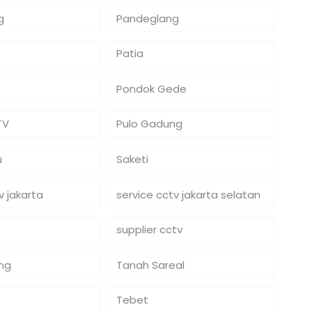
g
Pandeglang
o
Patia
Pondok Gede
TV
Pulo Gadung
u
Saketi
v jakarta
service cctv jakarta selatan
supplier cctv
ng
Tanah Sareal
Tebet