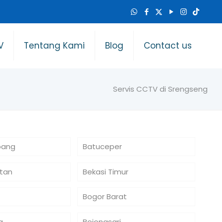
V
Tentang Kami
Blog
Contact us
Servis CCTV di Srengseng
bang
Batuceper
atan
Bekasi Timur
Bogor Barat
a
Bojongsari