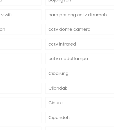
v wifi
cara pasang cctv di rumah
mah
cctv dome camera
y
cctv infrared
cctv model lampu
Cibaliung
Cilandak
Cinere
Cipondoh