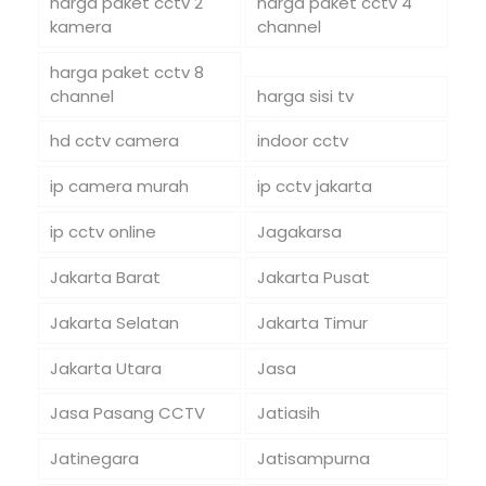
harga paket cctv 2
harga paket cctv 4
kamera
channel
harga paket cctv 8
channel
harga sisi tv
hd cctv camera
indoor cctv
ip camera murah
ip cctv jakarta
ip cctv online
Jagakarsa
Jakarta Barat
Jakarta Pusat
Jakarta Selatan
Jakarta Timur
Jakarta Utara
Jasa
Jasa Pasang CCTV
Jatiasih
Jatinegara
Jatisampurna