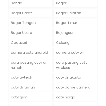
Benda
Bogor
Bogor Barat
Bogor Selatan
Bogor Tengah
Bogor Timur
Bogor Utara
Bojongsari
Cadasari
Cakung
camera cctv android
camera cctv wifi
cara pasang cctv di
cara pasang cctv
rumah
wireless
cctv avtech
cctv di jakarta
cctv di rumah
cctv dome camera
cctv gsm
cctv harga