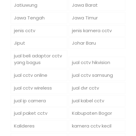
Jatiuwung
Jawa Barat
Jawa Tengah
Jawa Timur
jenis cctv
jenis kamera cctv
Jiput
Johar Baru
jual beli adaptor cctv
yang bagus
jual cctv hikvision
jual cctv online
jual cctv samsung
jual cctv wireless
jual dvr cctv
jual ip camera
jual kabel cctv
jual paket cctv
Kabupaten Bogor
Kalideres
kamera cctv kecil