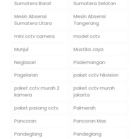
Sumatera Barat
Sumatera Selatan
Mesin Absensi
Mesin Absensi
Sumatera Utara
Tangerang
mini cctv camera
model cctv
Munjul
Mustika Jaya
Neglasari
Pademangan
Pagelaran
paket cctv hikvision
paket cctv murah 2
paket cctv murah
kamera
jakarta
paket pasang cctv
Palmerah
Pancoran
Pancoran Mas
Pandeglang
Pandeglang