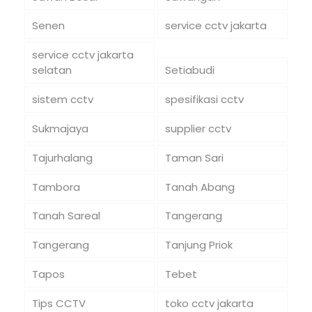
Senen
service cctv jakarta
service cctv jakarta
selatan
Setiabudi
sistem cctv
spesifikasi cctv
Sukmajaya
supplier cctv
Tajurhalang
Taman Sari
Tambora
Tanah Abang
Tanah Sareal
Tangerang
Tangerang
Tanjung Priok
Tapos
Tebet
Tips CCTV
toko cctv jakarta