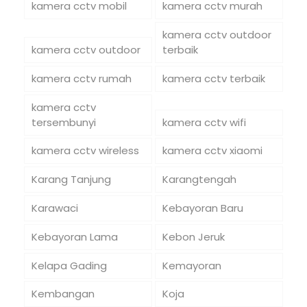
kamera cctv mobil
kamera cctv murah
kamera cctv outdoor
kamera cctv outdoor
terbaik
kamera cctv rumah
kamera cctv terbaik
kamera cctv
tersembunyi
kamera cctv wifi
kamera cctv wireless
kamera cctv xiaomi
Karang Tanjung
Karangtengah
Karawaci
Kebayoran Baru
Kebayoran Lama
Kebon Jeruk
Kelapa Gading
Kemayoran
Kembangan
Koja