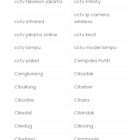
cctv hikvision jakarta
cctv infinity
cctv ip camera
cctv infrared
wireless
cctv jakarta online
cctv kecil
cctv lampu
cctv model lampu
cctv paket
Cempaka Putih
Cengkareng
Cibadak
Cibaliung
Cibeber
Cibodas
Cihara
Cikedal
Cilandak
Ciledug
Cilincing
Cilodong
Cimanggis