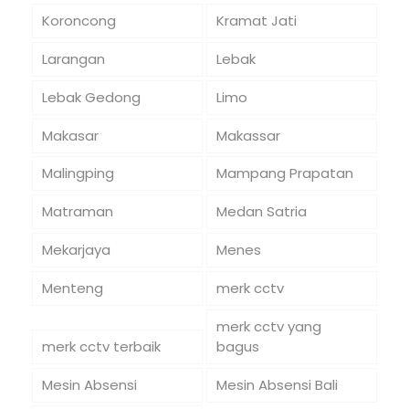
Koroncong
Kramat Jati
Larangan
Lebak
Lebak Gedong
Limo
Makasar
Makassar
Malingping
Mampang Prapatan
Matraman
Medan Satria
Mekarjaya
Menes
Menteng
merk cctv
merk cctv yang
merk cctv terbaik
bagus
Mesin Absensi
Mesin Absensi Bali