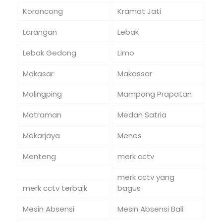
Koroncong
Kramat Jati
Larangan
Lebak
Lebak Gedong
Limo
Makasar
Makassar
Malingping
Mampang Prapatan
Matraman
Medan Satria
Mekarjaya
Menes
Menteng
merk cctv
merk cctv yang
merk cctv terbaik
bagus
Mesin Absensi
Mesin Absensi Bali