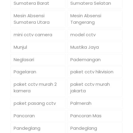
Sumatera Barat
Sumatera Selatan
Mesin Absensi
Mesin Absensi
Sumatera Utara
Tangerang
mini cctv camera
model cctv
Munjul
Mustika Jaya
Neglasari
Pademangan
Pagelaran
paket cctv hikvision
paket cctv murah 2
paket cctv murah
kamera
jakarta
paket pasang cctv
Palmerah
Pancoran
Pancoran Mas
Pandeglang
Pandeglang