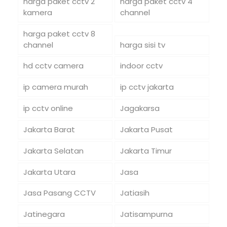
harga paket cctv 2
harga paket cctv 4
kamera
channel
harga paket cctv 8
channel
harga sisi tv
hd cctv camera
indoor cctv
ip camera murah
ip cctv jakarta
ip cctv online
Jagakarsa
Jakarta Barat
Jakarta Pusat
Jakarta Selatan
Jakarta Timur
Jakarta Utara
Jasa
Jasa Pasang CCTV
Jatiasih
Jatinegara
Jatisampurna