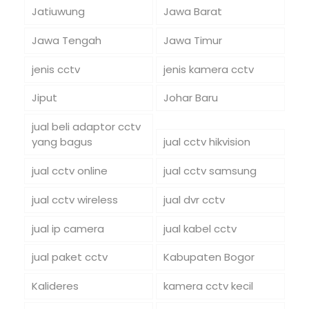
Jatiuwung
Jawa Barat
Jawa Tengah
Jawa Timur
jenis cctv
jenis kamera cctv
Jiput
Johar Baru
jual beli adaptor cctv
yang bagus
jual cctv hikvision
jual cctv online
jual cctv samsung
jual cctv wireless
jual dvr cctv
jual ip camera
jual kabel cctv
jual paket cctv
Kabupaten Bogor
Kalideres
kamera cctv kecil