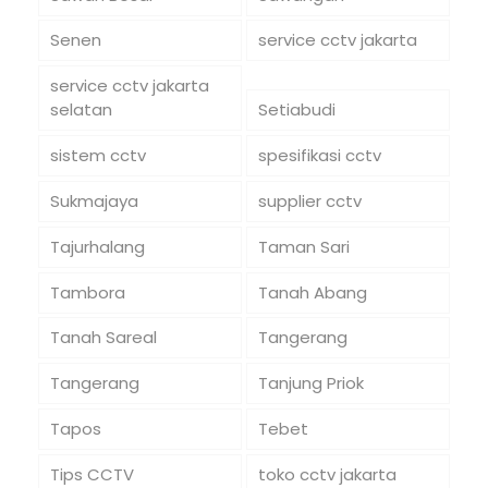
Senen
service cctv jakarta
service cctv jakarta
selatan
Setiabudi
sistem cctv
spesifikasi cctv
Sukmajaya
supplier cctv
Tajurhalang
Taman Sari
Tambora
Tanah Abang
Tanah Sareal
Tangerang
Tangerang
Tanjung Priok
Tapos
Tebet
Tips CCTV
toko cctv jakarta