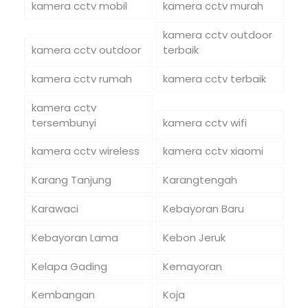
kamera cctv mobil
kamera cctv murah
kamera cctv outdoor
kamera cctv outdoor
terbaik
kamera cctv rumah
kamera cctv terbaik
kamera cctv
tersembunyi
kamera cctv wifi
kamera cctv wireless
kamera cctv xiaomi
Karang Tanjung
Karangtengah
Karawaci
Kebayoran Baru
Kebayoran Lama
Kebon Jeruk
Kelapa Gading
Kemayoran
Kembangan
Koja