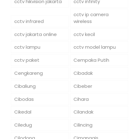
cctv hikvision jakarta
cctv infinity
cctv ip camera
cctv infrared
wireless
cctv jakarta online
cctv kecil
cctv lampu
cctv model lampu
cctv paket
Cempaka Putih
Cengkareng
Cibadak
Cibaliung
Cibeber
Cibodas
Cihara
Cikedal
Cilandak
Ciledug
Cilincing
Cilodong
Cimanggis