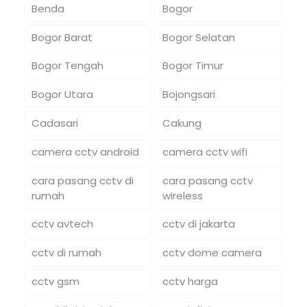
Benda
Bogor
Bogor Barat
Bogor Selatan
Bogor Tengah
Bogor Timur
Bogor Utara
Bojongsari
Cadasari
Cakung
camera cctv android
camera cctv wifi
cara pasang cctv di
cara pasang cctv
rumah
wireless
cctv avtech
cctv di jakarta
cctv di rumah
cctv dome camera
cctv gsm
cctv harga