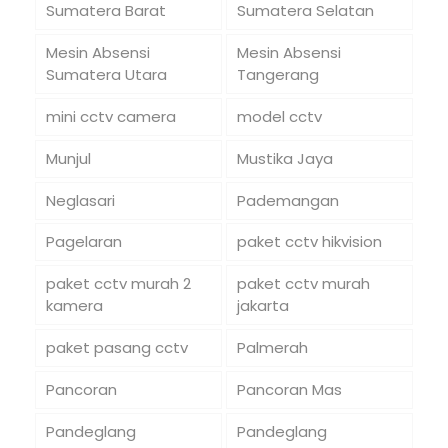
Sumatera Barat
Sumatera Selatan
Mesin Absensi
Mesin Absensi
Sumatera Utara
Tangerang
mini cctv camera
model cctv
Munjul
Mustika Jaya
Neglasari
Pademangan
Pagelaran
paket cctv hikvision
paket cctv murah 2
paket cctv murah
kamera
jakarta
paket pasang cctv
Palmerah
Pancoran
Pancoran Mas
Pandeglang
Pandeglang