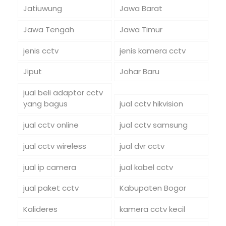
Jatiuwung
Jawa Barat
Jawa Tengah
Jawa Timur
jenis cctv
jenis kamera cctv
Jiput
Johar Baru
jual beli adaptor cctv
yang bagus
jual cctv hikvision
jual cctv online
jual cctv samsung
jual cctv wireless
jual dvr cctv
jual ip camera
jual kabel cctv
jual paket cctv
Kabupaten Bogor
Kalideres
kamera cctv kecil