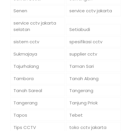
Senen
service cctv jakarta
service cctv jakarta
selatan
Setiabudi
sistem cctv
spesifikasi cctv
Sukmajaya
supplier cctv
Tajurhalang
Taman Sari
Tambora
Tanah Abang
Tanah Sareal
Tangerang
Tangerang
Tanjung Priok
Tapos
Tebet
Tips CCTV
toko cctv jakarta