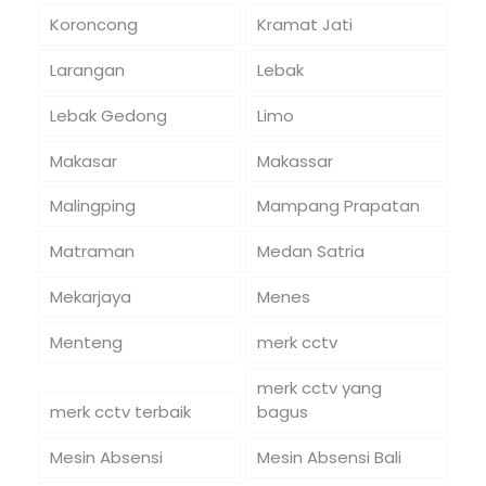
Koroncong
Kramat Jati
Larangan
Lebak
Lebak Gedong
Limo
Makasar
Makassar
Malingping
Mampang Prapatan
Matraman
Medan Satria
Mekarjaya
Menes
Menteng
merk cctv
merk cctv yang
merk cctv terbaik
bagus
Mesin Absensi
Mesin Absensi Bali