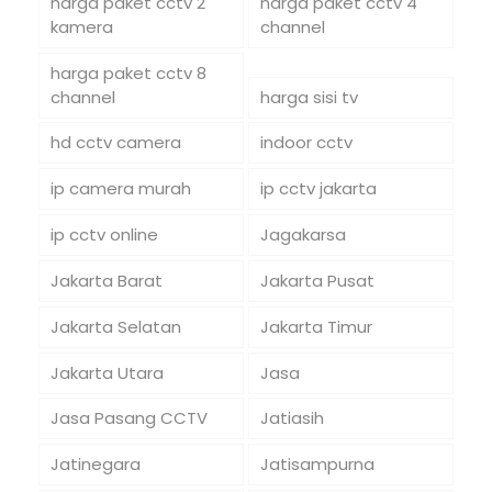
harga paket cctv 2
harga paket cctv 4
kamera
channel
harga paket cctv 8
channel
harga sisi tv
hd cctv camera
indoor cctv
ip camera murah
ip cctv jakarta
ip cctv online
Jagakarsa
Jakarta Barat
Jakarta Pusat
Jakarta Selatan
Jakarta Timur
Jakarta Utara
Jasa
Jasa Pasang CCTV
Jatiasih
Jatinegara
Jatisampurna