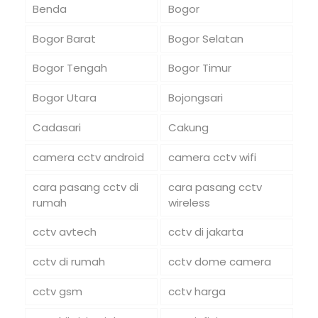
Benda
Bogor
Bogor Barat
Bogor Selatan
Bogor Tengah
Bogor Timur
Bogor Utara
Bojongsari
Cadasari
Cakung
camera cctv android
camera cctv wifi
cara pasang cctv di
cara pasang cctv
rumah
wireless
cctv avtech
cctv di jakarta
cctv di rumah
cctv dome camera
cctv gsm
cctv harga