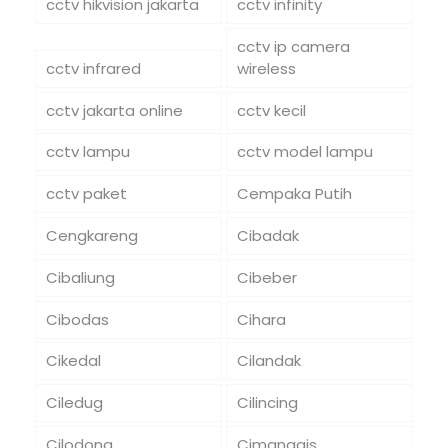
cctv hikvision jakarta
cctv infinity
cctv ip camera
cctv infrared
wireless
cctv jakarta online
cctv kecil
cctv lampu
cctv model lampu
cctv paket
Cempaka Putih
Cengkareng
Cibadak
Cibaliung
Cibeber
Cibodas
Cihara
Cikedal
Cilandak
Ciledug
Cilincing
Cilodong
Cimanggis