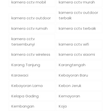
kamera cctv mobil
kamera cctv murah
kamera cctv outdoor
kamera cctv outdoor
terbaik
kamera cctv rumah
kamera cctv terbaik
kamera cctv
tersembunyi
kamera cctv wifi
kamera cctv wireless
kamera cctv xiaomi
Karang Tanjung
Karangtengah
Karawaci
Kebayoran Baru
Kebayoran Lama
Kebon Jeruk
Kelapa Gading
Kemayoran
Kembangan
Koja