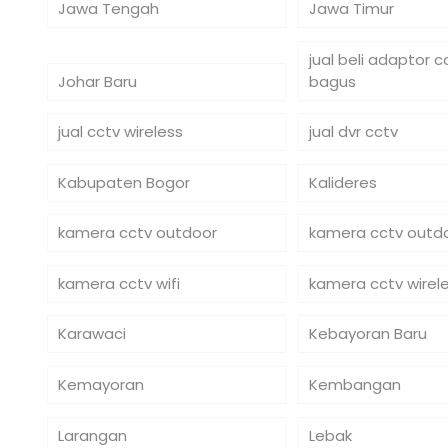
Jawa Tengah
Jawa Timur
jual beli adaptor 
Johar Baru
bagus
jual cctv wireless
jual dvr cctv
Kabupaten Bogor
Kalideres
kamera cctv outdoor
kamera cctv outdo
kamera cctv wifi
kamera cctv wirel
Karawaci
Kebayoran Baru
Kemayoran
Kembangan
Larangan
Lebak