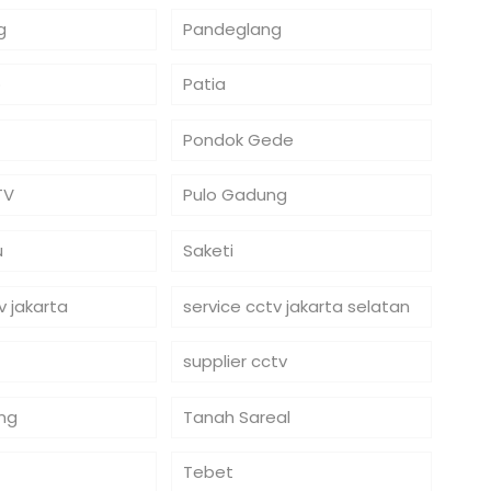
g
Pandeglang
o
Patia
Pondok Gede
TV
Pulo Gadung
u
Saketi
v jakarta
service cctv jakarta selatan
supplier cctv
ng
Tanah Sareal
Tebet