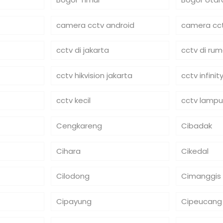
camera cctv android
camera cct
cctv di jakarta
cctv di ru
cctv hikvision jakarta
cctv infinit
cctv kecil
cctv lampu
Cengkareng
Cibadak
Cihara
Cikedal
Cilodong
Cimanggis
Cipayung
Cipeucang