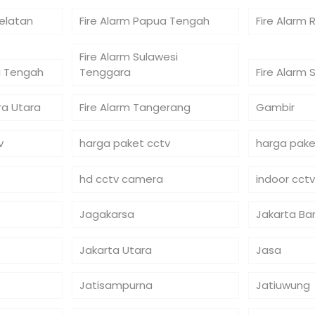
Selatan
Fire Alarm Papua Tengah
Fire Alarm 
Fire Alarm Sulawesi
si Tengah
Tenggara
Fire Alarm 
ra Utara
Fire Alarm Tangerang
Gambir
v
harga paket cctv
harga pake
hd cctv camera
indoor cctv
Jagakarsa
Jakarta Ba
Jakarta Utara
Jasa
Jatisampurna
Jatiuwung