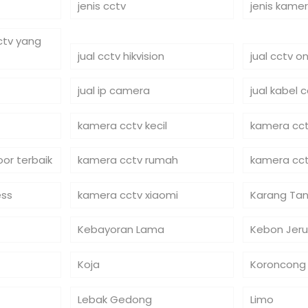
jenis cctv
jenis kame
cctv yang
jual cctv hikvision
jual cctv on
jual ip camera
jual kabel 
kamera cctv kecil
kamera cct
or terbaik
kamera cctv rumah
kamera cct
ess
kamera cctv xiaomi
Karang Tan
Kebayoran Lama
Kebon Jeru
Koja
Koroncong
Lebak Gedong
Limo