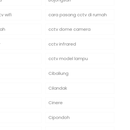
v wifi
cara pasang cctv di rumah
mah
cctv dome camera
y
cctv infrared
cctv model lampu
Cibaliung
Cilandak
Cinere
Cipondoh