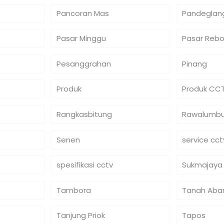
Pancoran Mas
Pandeglan
Pasar Minggu
Pasar Reb
Pesanggrahan
Pinang
Produk
Produk CC
Rangkasbitung
Rawalumb
Senen
service cct
spesifikasi cctv
Sukmajaya
Tambora
Tanah Aba
Tanjung Priok
Tapos