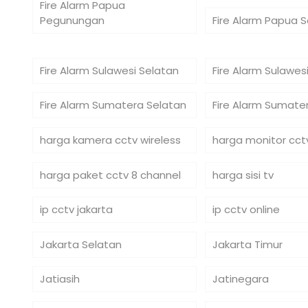
Fire Alarm Papua
Pegunungan
Fire Alarm Papua 
Fire Alarm Sulawesi Selatan
Fire Alarm Sulawe
Fire Alarm Sumatera Selatan
Fire Alarm Sumate
harga kamera cctv wireless
harga monitor cct
harga paket cctv 8 channel
harga sisi tv
ip cctv jakarta
ip cctv online
Jakarta Selatan
Jakarta Timur
Jatiasih
Jatinegara