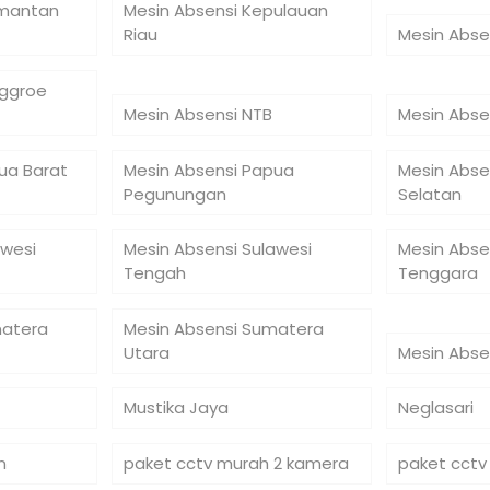
imantan
Mesin Absensi Kepulauan
Riau
Mesin Abse
nggroe
Mesin Absensi NTB
Mesin Abse
ua Barat
Mesin Absensi Papua
Mesin Abse
Pegunungan
Selatan
awesi
Mesin Absensi Sulawesi
Mesin Abse
Tengah
Tenggara
matera
Mesin Absensi Sumatera
Utara
Mesin Abse
Mustika Jaya
Neglasari
n
paket cctv murah 2 kamera
paket cctv