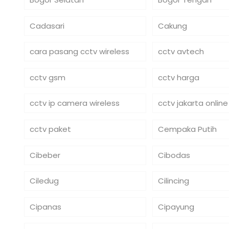
Cadasari
Cakung
cara pasang cctv wireless
cctv avtech
cctv gsm
cctv harga
cctv ip camera wireless
cctv jakarta online
cctv paket
Cempaka Putih
Cibeber
Cibodas
Ciledug
Cilincing
Cipanas
Cipayung