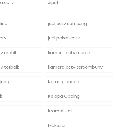
ra cctv
Jiput
line
jual cctv samsung
cctv
jual paket cctv
v mobil
kamera cctv murah
v terbaik
kamera cctv tersembunyi
jung
Karangtengah
k
Kelapa Gading
Kramat Jati
Makasar