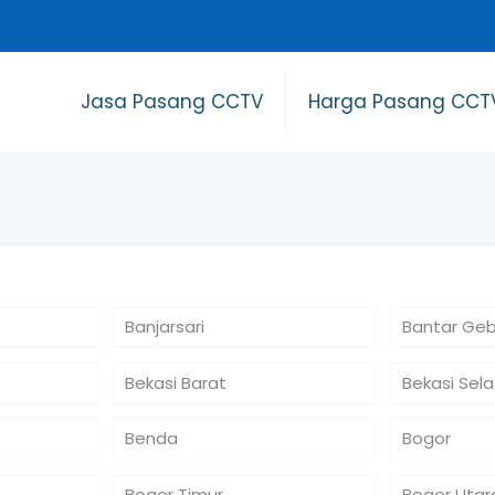
Jasa Pasang CCTV
Harga Pasang CCT
Banjarsari
Bantar Ge
Bekasi Barat
Bekasi Sel
Benda
Bogor
Bogor Timur
Bogor Utar