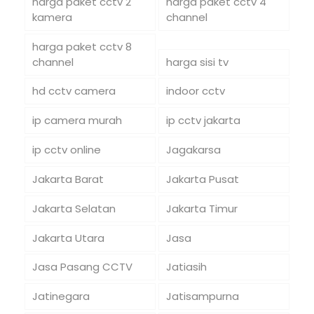
harga paket cctv 2
harga paket cctv 4
kamera
channel
harga paket cctv 8
channel
harga sisi tv
hd cctv camera
indoor cctv
ip camera murah
ip cctv jakarta
ip cctv online
Jagakarsa
Jakarta Barat
Jakarta Pusat
Jakarta Selatan
Jakarta Timur
Jakarta Utara
Jasa
Jasa Pasang CCTV
Jatiasih
Jatinegara
Jatisampurna