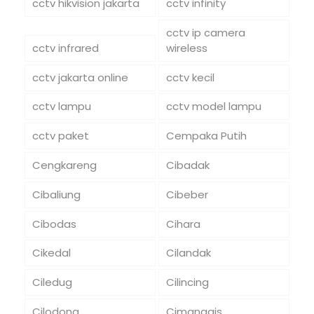
cctv hikvision jakarta
cctv infinity
cctv ip camera
cctv infrared
wireless
cctv jakarta online
cctv kecil
cctv lampu
cctv model lampu
cctv paket
Cempaka Putih
Cengkareng
Cibadak
Cibaliung
Cibeber
Cibodas
Cihara
Cikedal
Cilandak
Ciledug
Cilincing
Cilodong
Cimanggis