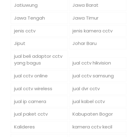
Jatiuwung
Jawa Barat
Jawa Tengah
Jawa Timur
jenis cctv
jenis kamera cctv
Jiput
Johar Baru
jual beli adaptor cctv
yang bagus
jual cctv hikvision
jual cctv online
jual cctv samsung
jual cctv wireless
jual dvr cctv
jual ip camera
jual kabel cctv
jual paket cctv
Kabupaten Bogor
Kalideres
kamera cctv kecil