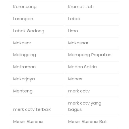
Koroncong
Kramat Jati
Larangan
Lebak
Lebak Gedong
Limo
Makasar
Makassar
Malingping
Mampang Prapatan
Matraman
Medan Satria
Mekarjaya
Menes
Menteng
merk cctv
merk cctv yang
merk cctv terbaik
bagus
Mesin Absensi
Mesin Absensi Bali