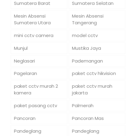
Sumatera Barat
Sumatera Selatan
Mesin Absensi
Mesin Absensi
Sumatera Utara
Tangerang
mini cctv camera
model cctv
Munjul
Mustika Jaya
Neglasari
Pademangan
Pagelaran
paket cctv hikvision
paket cctv murah 2
paket cctv murah
kamera
jakarta
paket pasang cctv
Palmerah
Pancoran
Pancoran Mas
Pandeglang
Pandeglang