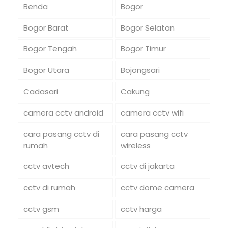
Benda
Bogor
Bogor Barat
Bogor Selatan
Bogor Tengah
Bogor Timur
Bogor Utara
Bojongsari
Cadasari
Cakung
camera cctv android
camera cctv wifi
cara pasang cctv di
cara pasang cctv
rumah
wireless
cctv avtech
cctv di jakarta
cctv di rumah
cctv dome camera
cctv gsm
cctv harga