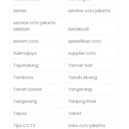
Senen
service cctv jakarta
service cctv jakarta
selatan
Setiabudi
sistem cctv
spesifikasi cctv
Sukmajaya
supplier cctv
Tajurhalang
Taman Sari
Tambora
Tanah Abang
Tanah Sareal
Tangerang
Tangerang
Tanjung Priok
Tapos
Tebet
Tips CCTV
toko cctv jakarta