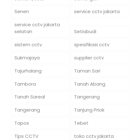
Senen
service cctv jakarta
service cctv jakarta
selatan
Setiabudi
sistem cctv
spesifikasi cctv
Sukmajaya
supplier cctv
Tajurhalang
Taman Sari
Tambora
Tanah Abang
Tanah Sareal
Tangerang
Tangerang
Tanjung Priok
Tapos
Tebet
Tips CCTV
toko cctv jakarta