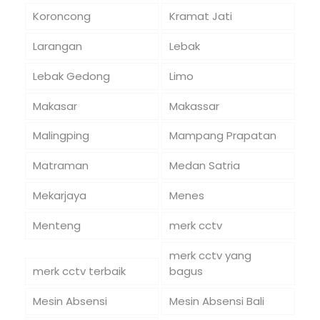
Koroncong
Kramat Jati
Larangan
Lebak
Lebak Gedong
Limo
Makasar
Makassar
Malingping
Mampang Prapatan
Matraman
Medan Satria
Mekarjaya
Menes
Menteng
merk cctv
merk cctv yang
merk cctv terbaik
bagus
Mesin Absensi
Mesin Absensi Bali