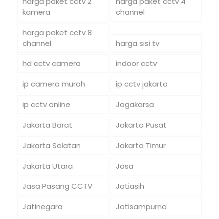
harga paket cctv 2
harga paket cctv 4
kamera
channel
harga paket cctv 8
channel
harga sisi tv
hd cctv camera
indoor cctv
ip camera murah
ip cctv jakarta
ip cctv online
Jagakarsa
Jakarta Barat
Jakarta Pusat
Jakarta Selatan
Jakarta Timur
Jakarta Utara
Jasa
Jasa Pasang CCTV
Jatiasih
Jatinegara
Jatisampurna