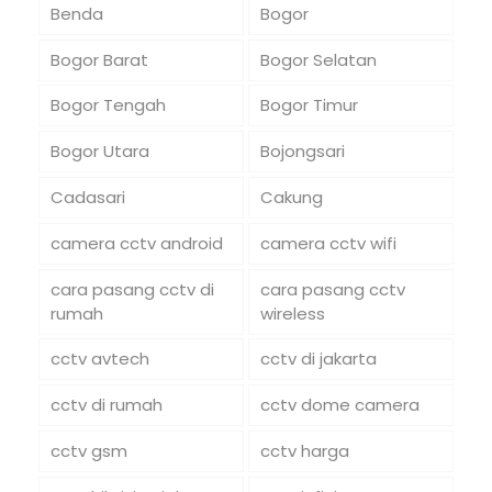
Benda
Bogor
Bogor Barat
Bogor Selatan
Bogor Tengah
Bogor Timur
Bogor Utara
Bojongsari
Cadasari
Cakung
camera cctv android
camera cctv wifi
cara pasang cctv di
cara pasang cctv
rumah
wireless
cctv avtech
cctv di jakarta
cctv di rumah
cctv dome camera
cctv gsm
cctv harga