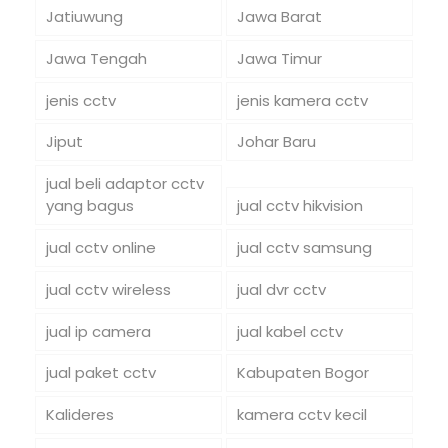
Jatiuwung
Jawa Barat
Jawa Tengah
Jawa Timur
jenis cctv
jenis kamera cctv
Jiput
Johar Baru
jual beli adaptor cctv
yang bagus
jual cctv hikvision
jual cctv online
jual cctv samsung
jual cctv wireless
jual dvr cctv
jual ip camera
jual kabel cctv
jual paket cctv
Kabupaten Bogor
Kalideres
kamera cctv kecil