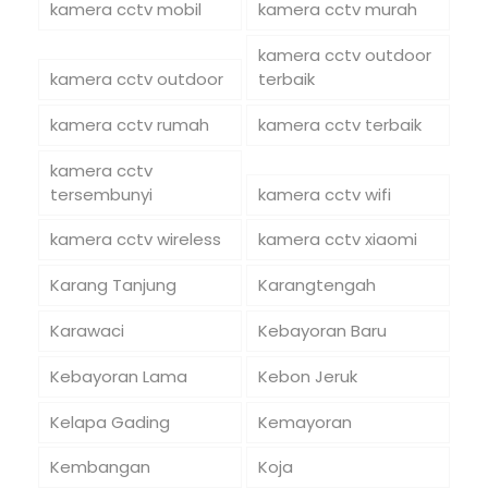
kamera cctv mobil
kamera cctv murah
kamera cctv outdoor
kamera cctv outdoor
terbaik
kamera cctv rumah
kamera cctv terbaik
kamera cctv
tersembunyi
kamera cctv wifi
kamera cctv wireless
kamera cctv xiaomi
Karang Tanjung
Karangtengah
Karawaci
Kebayoran Baru
Kebayoran Lama
Kebon Jeruk
Kelapa Gading
Kemayoran
Kembangan
Koja