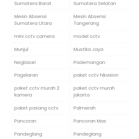
Sumatera Barat
Sumatera Selatan
Mesin Absensi
Mesin Absensi
Sumatera Utara
Tangerang
mini cctv camera
model cctv
Munjul
Mustika Jaya
Neglasari
Pademangan
Pagelaran
paket cctv hikvision
paket cctv murah 2
paket cctv murah
kamera
jakarta
paket pasang cctv
Palmerah
Pancoran
Pancoran Mas
Pandeglang
Pandeglang