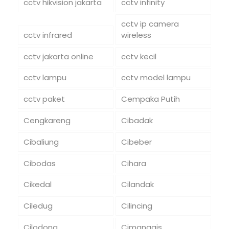
cctv hikvision jakarta
cctv infinity
cctv ip camera
cctv infrared
wireless
cctv jakarta online
cctv kecil
cctv lampu
cctv model lampu
cctv paket
Cempaka Putih
Cengkareng
Cibadak
Cibaliung
Cibeber
Cibodas
Cihara
Cikedal
Cilandak
Ciledug
Cilincing
Cilodong
Cimanggis