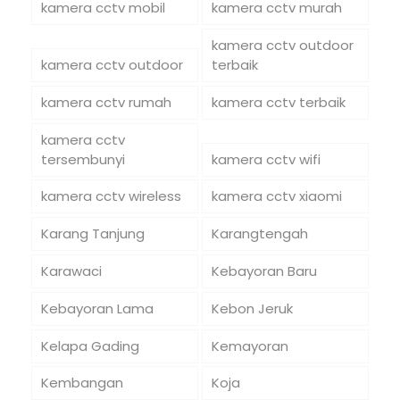
kamera cctv mobil
kamera cctv murah
kamera cctv outdoor
kamera cctv outdoor
terbaik
kamera cctv rumah
kamera cctv terbaik
kamera cctv
tersembunyi
kamera cctv wifi
kamera cctv wireless
kamera cctv xiaomi
Karang Tanjung
Karangtengah
Karawaci
Kebayoran Baru
Kebayoran Lama
Kebon Jeruk
Kelapa Gading
Kemayoran
Kembangan
Koja