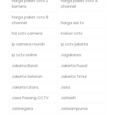
harga paket cctv 2
harga paket cctv 4
kamera
channel
harga paket cctv 8
channel
harga sisi tv
hd cctv camera
indoor cctv
ip camera murah
ip cctv jakarta
ip cctv online
Jagakarsa
Jakarta Barat
Jakarta Pusat
Jakarta Selatan
Jakarta Timur
Jakarta Utara
Jasa
Jasa Pasang CCTV
Jatiasih
Jatinegara
Jatisampurna