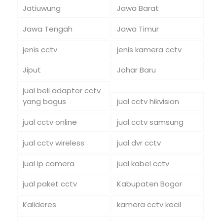
Jatiuwung
Jawa Barat
Jawa Tengah
Jawa Timur
jenis cctv
jenis kamera cctv
Jiput
Johar Baru
jual beli adaptor cctv
yang bagus
jual cctv hikvision
jual cctv online
jual cctv samsung
jual cctv wireless
jual dvr cctv
jual ip camera
jual kabel cctv
jual paket cctv
Kabupaten Bogor
Kalideres
kamera cctv kecil