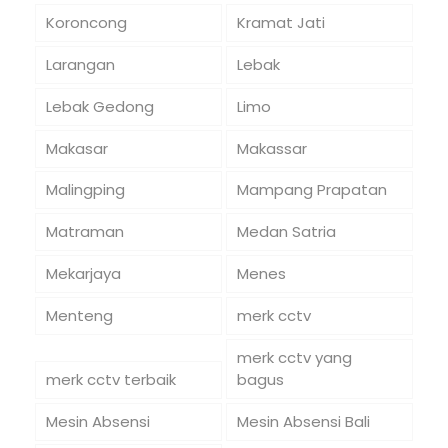
Koroncong
Kramat Jati
Larangan
Lebak
Lebak Gedong
Limo
Makasar
Makassar
Malingping
Mampang Prapatan
Matraman
Medan Satria
Mekarjaya
Menes
Menteng
merk cctv
merk cctv yang
merk cctv terbaik
bagus
Mesin Absensi
Mesin Absensi Bali