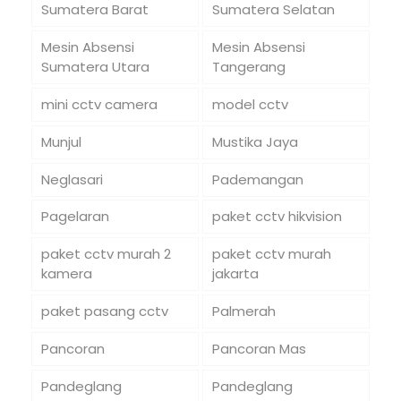
Sumatera Barat
Sumatera Selatan
Mesin Absensi
Mesin Absensi
Sumatera Utara
Tangerang
mini cctv camera
model cctv
Munjul
Mustika Jaya
Neglasari
Pademangan
Pagelaran
paket cctv hikvision
paket cctv murah 2
paket cctv murah
kamera
jakarta
paket pasang cctv
Palmerah
Pancoran
Pancoran Mas
Pandeglang
Pandeglang