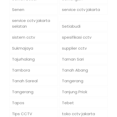
Senen
service cctv jakarta
service cctv jakarta
selatan
Setiabudi
sistem cctv
spesifikasi cctv
Sukmajaya
supplier cctv
Tajurhalang
Taman Sari
Tambora
Tanah Abang
Tanah Sareal
Tangerang
Tangerang
Tanjung Priok
Tapos
Tebet
Tips CCTV
toko cctv jakarta