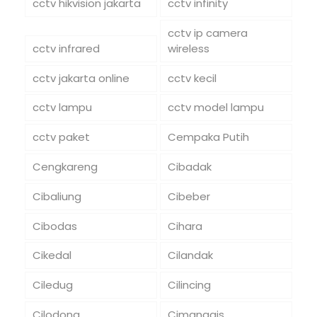
cctv hikvision jakarta
cctv infinity
cctv ip camera
cctv infrared
wireless
cctv jakarta online
cctv kecil
cctv lampu
cctv model lampu
cctv paket
Cempaka Putih
Cengkareng
Cibadak
Cibaliung
Cibeber
Cibodas
Cihara
Cikedal
Cilandak
Ciledug
Cilincing
Cilodong
Cimanggis