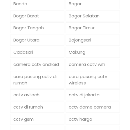
Benda
Bogor
Bogor Barat
Bogor Selatan
Bogor Tengah
Bogor Timur
Bogor Utara
Bojongsari
Cadasari
Cakung
camera cctv android
camera cctv wifi
cara pasang cctv di
cara pasang cctv
rumah
wireless
cctv avtech
cctv di jakarta
cctv di rumah
cctv dome camera
cctv gsm
cctv harga