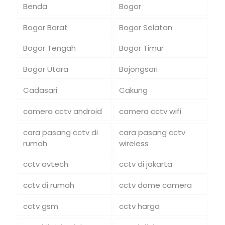
Benda
Bogor
Bogor Barat
Bogor Selatan
Bogor Tengah
Bogor Timur
Bogor Utara
Bojongsari
Cadasari
Cakung
camera cctv android
camera cctv wifi
cara pasang cctv di
cara pasang cctv
rumah
wireless
cctv avtech
cctv di jakarta
cctv di rumah
cctv dome camera
cctv gsm
cctv harga