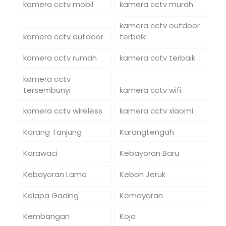
kamera cctv mobil
kamera cctv murah
kamera cctv outdoor
kamera cctv outdoor
terbaik
kamera cctv rumah
kamera cctv terbaik
kamera cctv
tersembunyi
kamera cctv wifi
kamera cctv wireless
kamera cctv xiaomi
Karang Tanjung
Karangtengah
Karawaci
Kebayoran Baru
Kebayoran Lama
Kebon Jeruk
Kelapa Gading
Kemayoran
Kembangan
Koja