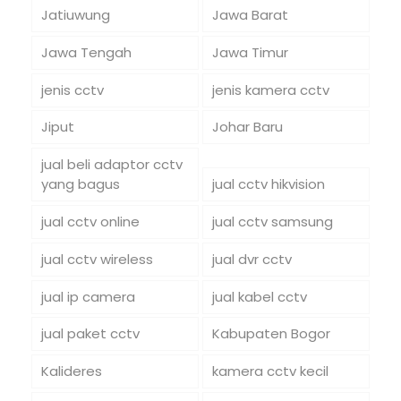
Jatiuwung
Jawa Barat
Jawa Tengah
Jawa Timur
jenis cctv
jenis kamera cctv
Jiput
Johar Baru
jual beli adaptor cctv
yang bagus
jual cctv hikvision
jual cctv online
jual cctv samsung
jual cctv wireless
jual dvr cctv
jual ip camera
jual kabel cctv
jual paket cctv
Kabupaten Bogor
Kalideres
kamera cctv kecil