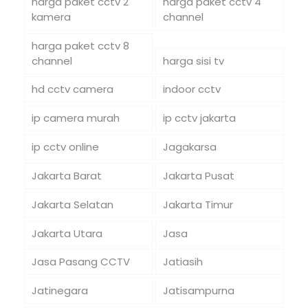
harga paket cctv 2
harga paket cctv 4
kamera
channel
harga paket cctv 8
channel
harga sisi tv
hd cctv camera
indoor cctv
ip camera murah
ip cctv jakarta
ip cctv online
Jagakarsa
Jakarta Barat
Jakarta Pusat
Jakarta Selatan
Jakarta Timur
Jakarta Utara
Jasa
Jasa Pasang CCTV
Jatiasih
Jatinegara
Jatisampurna