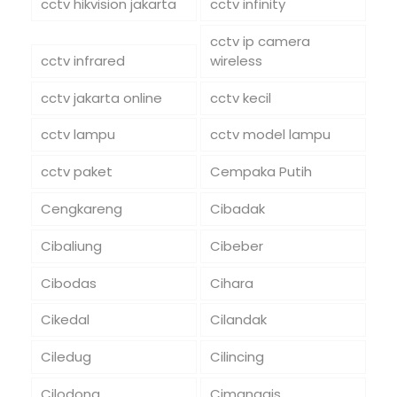
cctv hikvision jakarta
cctv infinity
cctv ip camera
cctv infrared
wireless
cctv jakarta online
cctv kecil
cctv lampu
cctv model lampu
cctv paket
Cempaka Putih
Cengkareng
Cibadak
Cibaliung
Cibeber
Cibodas
Cihara
Cikedal
Cilandak
Ciledug
Cilincing
Cilodong
Cimanggis