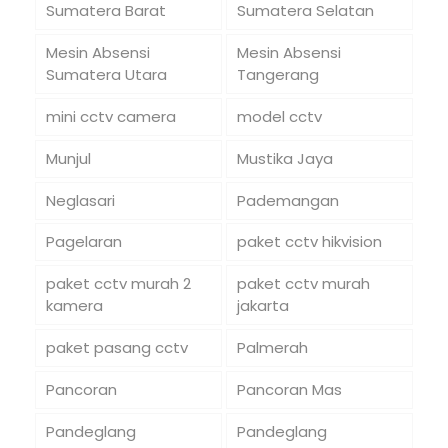
Sumatera Barat
Sumatera Selatan
Mesin Absensi
Mesin Absensi
Sumatera Utara
Tangerang
mini cctv camera
model cctv
Munjul
Mustika Jaya
Neglasari
Pademangan
Pagelaran
paket cctv hikvision
paket cctv murah 2
paket cctv murah
kamera
jakarta
paket pasang cctv
Palmerah
Pancoran
Pancoran Mas
Pandeglang
Pandeglang