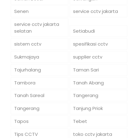
Senen
service cctv jakarta
service cctv jakarta
selatan
Setiabudi
sistem cctv
spesifikasi cctv
Sukmajaya
supplier cctv
Tajurhalang
Taman Sari
Tambora
Tanah Abang
Tanah Sareal
Tangerang
Tangerang
Tanjung Priok
Tapos
Tebet
Tips CCTV
toko cctv jakarta