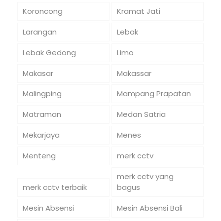
Koroncong
Kramat Jati
Larangan
Lebak
Lebak Gedong
Limo
Makasar
Makassar
Malingping
Mampang Prapatan
Matraman
Medan Satria
Mekarjaya
Menes
Menteng
merk cctv
merk cctv yang
merk cctv terbaik
bagus
Mesin Absensi
Mesin Absensi Bali