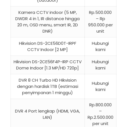
(outdoor)
Kamera CCTV indoor (5 MP,
Rp.500.000
DWDR 4 in 1, IR distance hingga
– Rp
20 m, OSD menu, smart IR, 2D
950.000 per
DNR)
unit
Hikvision DS-2CE56D0T-IRPF
Hubungi
CCTV Indoor [2 MP]
kami
Hikvision DS-2CE56F4P-IRP CCTV
Hubungi
Dome Indoor [1.3 MP/HD 720p]
kami
DVR 8 CH Turbo HD Hikvision
Hubungi
dengan hardisk 1TB (estimasi
kami
penyimpanan 1 minggu)
Rp.800.000
DVR 4 Port lengkap (HDMI, VGA,
–
LAN)
Rp.2.500.000
per unit