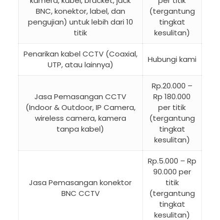
kamera, kabel, bracket, jack
per titik
BNC, konektor, label, dan
(tergantung
pengujian) untuk lebih dari 10
tingkat
titik
kesulitan)
Penarikan kabel CCTV (Coaxial,
Hubungi kami
UTP, atau lainnya)
Rp.20.000 –
Jasa Pemasangan CCTV
Rp 180.000
(Indoor & Outdoor, IP Camera,
per titik
wireless camera, kamera
(tergantung
tanpa kabel)
tingkat
kesulitan)
Rp.5.000 – Rp
90.000 per
Jasa Pemasangan konektor
titik
BNC CCTV
(tergantung
tingkat
kesulitan)