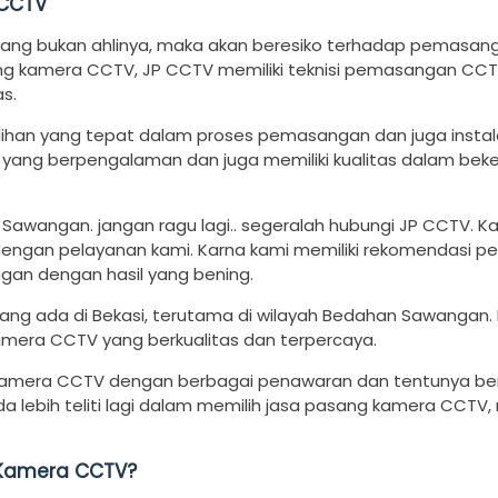
 CCTV
yang bukan ahlinya, maka akan beresiko terhadap pemasan
ang kamera CCTV, JP CCTV memiliki teknisi pemasangan CCT
s.
lihan yang tepat dalam proses pemasangan dan juga instal
 yang berpengalaman dan juga memiliki kualitas dalam beke
Sawangan. jangan ragu lagi.. segeralah hubungi JP CCTV. K
ngan pelayanan kami. Karna kami memiliki rekomendasi p
an dengan hasil yang bening.
ng ada di Bekasi, terutama di wilayah Bedahan Sawangan. 
kamera CCTV yang berkualitas dan terpercaya.
kamera CCTV dengan berbagai penawaran dan tentunya be
da lebih teliti lagi dalam memilih jasa pasang kamera CCTV, 
Kamera CCTV?