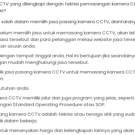
TV yang dilengkapi dengan teknisi pemasangan kamera C
as?
 salah dalam memilih jasa pasang kamera CCTV, diantarany
ebelum memilih jasa untuk memasang kamera CCTV, akan lebih
 jasa tersebut dari para pelanggan melaui website jasa ters
ikan acuan anda.
an tempat tinggal anda. Hal ini bertujuan jika seandainya
an mudah menghubungi jasa tersebut.
lik jasa pasang kamera CCTV untuk memasang kamera CC
n.
butuhan anda.
ra CCTV memiliki jalur dan juga program yang jelas, sepert
gan Standard Operating Prosedure atau SOP.
g kamera CCTV adalah teknisi atau tenaga ahli yang sud
k dalam bekerja.
uk menanyakan harga dan kelengkapan lainnya yang akan