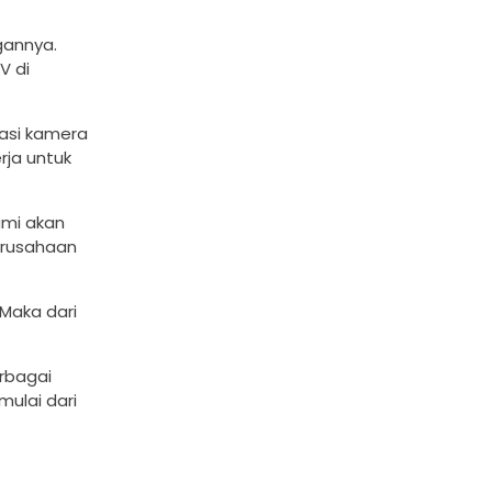
gannya.
V di
asi kamera
rja untuk
ami akan
erusahaan
Maka dari
rbagai
mulai dari