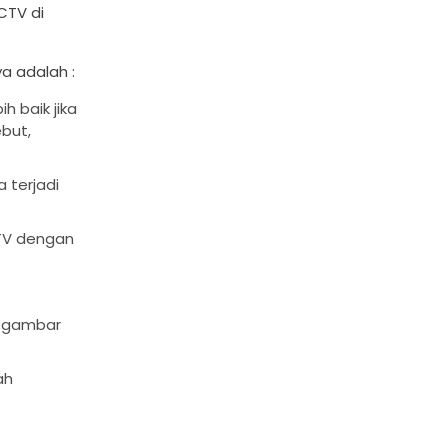
CTV di
a adalah :
 baik jika
ebut,
 terjadi
TV dengan
i gambar
ah