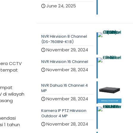
June 24, 2025
NVR Hikvision 8 Channel
(DS-7608NI-K1 B)
November 29, 2024
NVR Hikvision 16 Channel
mera CCTV
November 28, 2024
g tempat
NVR Dahua 16 Channel 4
tempat
MP
 di wilayah
November 28, 2024
masang
Kamera IP PTZ Hikvision
Outdoor 4 MP
mendasi
November 28, 2024
i 1 tahun