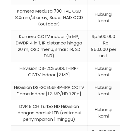
Kamera Medusa 700 TVL, OSD
Hubungi
8.0mm/4 array, Super HAD CCD
kami
(outdoor)
Kamera CCTV indoor (5 MP,
Rp.500.000
DWDR 4 in 1, IR distance hingga
– Rp
20 m, OSD menu, smart IR, 2D
950.000 per
DNR)
unit
Hikvision DS-2CE56D0T-IRPF
Hubungi
CCTV Indoor [2 MP]
kami
Hikvision DS-2CE56F4P-IRP CCTV
Hubungi
Dome Indoor [1.3 MP/HD 720p]
kami
DVR 8 CH Turbo HD Hikvision
Hubungi
dengan hardisk 1TB (estimasi
kami
penyimpanan 1 minggu)