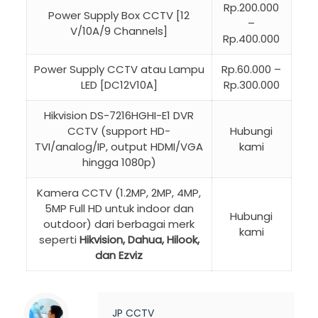
Rp.200.000
Power Supply Box CCTV [12
–
V/10A/9 Channels]
Rp.400.000
Power Supply CCTV atau Lampu
Rp.60.000 –
LED [DC12V10A]
Rp.300.000
Hikvision DS-7216HGHI-E1 DVR
CCTV (support HD-
Hubungi
TVI/analog/IP, output HDMI/VGA
kami
hingga 1080p)
Kamera CCTV (1.2MP, 2MP, 4MP,
5MP Full HD untuk indoor dan
Hubungi
outdoor) dari berbagai merk
kami
seperti
Hikvision, Dahua, Hilook,
dan Ezviz
JP CCTV