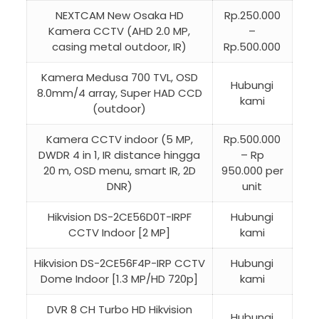
NEXTCAM New Osaka HD
Rp.250.000
Kamera CCTV (AHD 2.0 MP,
–
casing metal outdoor, IR)
Rp.500.000
Kamera Medusa 700 TVL, OSD
Hubungi
8.0mm/4 array, Super HAD CCD
kami
(outdoor)
Kamera CCTV indoor (5 MP,
Rp.500.000
DWDR 4 in 1, IR distance hingga
– Rp
20 m, OSD menu, smart IR, 2D
950.000 per
DNR)
unit
Hikvision DS-2CE56D0T-IRPF
Hubungi
CCTV Indoor [2 MP]
kami
Hikvision DS-2CE56F4P-IRP CCTV
Hubungi
Dome Indoor [1.3 MP/HD 720p]
kami
DVR 8 CH Turbo HD Hikvision
Hubungi