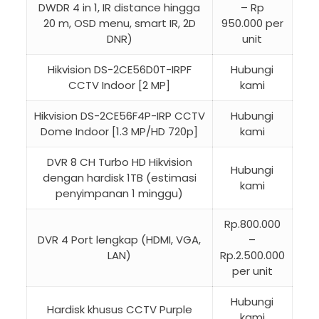
DWDR 4 in 1, IR distance hingga
– Rp
20 m, OSD menu, smart IR, 2D
950.000 per
DNR)
unit
Hikvision DS-2CE56D0T-IRPF
Hubungi
CCTV Indoor [2 MP]
kami
Hikvision DS-2CE56F4P-IRP CCTV
Hubungi
Dome Indoor [1.3 MP/HD 720p]
kami
DVR 8 CH Turbo HD Hikvision
Hubungi
dengan hardisk 1TB (estimasi
kami
penyimpanan 1 minggu)
Rp.800.000
DVR 4 Port lengkap (HDMI, VGA,
–
LAN)
Rp.2.500.000
per unit
Hubungi
Hardisk khusus CCTV Purple
kami