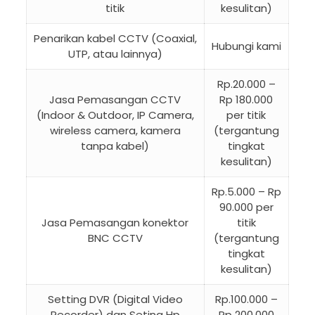
titik
kesulitan)
Penarikan kabel CCTV (Coaxial,
Hubungi kami
UTP, atau lainnya)
Rp.20.000 –
Jasa Pemasangan CCTV
Rp 180.000
(Indoor & Outdoor, IP Camera,
per titik
wireless camera, kamera
(tergantung
tanpa kabel)
tingkat
kesulitan)
Rp.5.000 – Rp
90.000 per
Jasa Pemasangan konektor
titik
BNC CCTV
(tergantung
tingkat
kesulitan)
Setting DVR (Digital Video
Rp.100.000 –
Recorder) dan Seting Hp
Rp 200.000