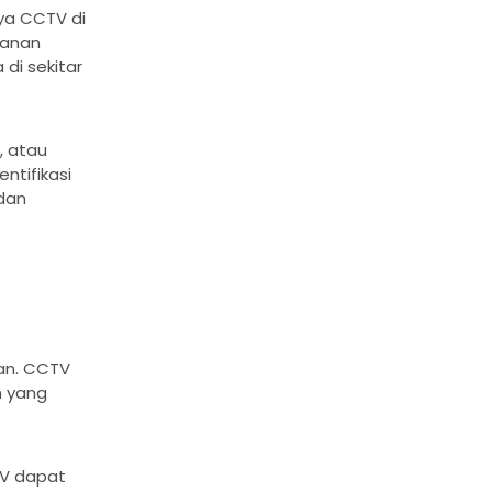
ya CCTV di
manan
di sekitar
, atau
tifikasi
dan
an. CCTV
n yang
TV dapat