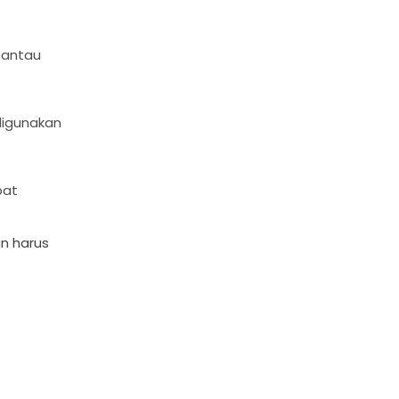
mantau
digunakan
pat
n harus