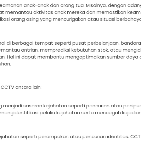
eamanan anak-anak dan orang tua. Misalnya, dengan adan
apat memantau aktivitas anak mereka dan memastikan kea
si orang asing yang mencurigakan atau situasi berbahaya 
al di berbagai tempat seperti pusat perbelanjaan, bandara
antau antrian, memprediksi kebutuhan stok, atau mengiden
n. Hal ini dapat membantu mengoptimalkan sumber daya 
uhan.
CTV antara lain:
 menjadi sasaran kejahatan seperti pencurian atau penipu
ngidentifikasi pelaku kejahatan serta mencegah kejadia
ejahatan seperti perampokan atau pencurian identitas. CC