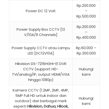
Rp.200.000
Power DC 12 Volt
–
Rp.500.000
Rp.200.000
Power Supply Box CCTV [12
–
V/10A/9 Channels]
Rp.400.000
Power Supply CCTV atau Lampu
Rp.60.000 –
LED [DC12V10A]
Rp.300.000
Hikvision DS-7216HGHI-E1 DVR
CCTV (support HD-
Hubungi
TVI/analog/IP, output HDMI/VGA
kami
hingga 1080p)
Kamera CCTV (1.2MP, 2MP, 4MP,
5MP Full HD untuk indoor dan
Hubungi
outdoor) dari berbagai merk
kami
seperti
Hikvision, Dahua, Hilook,