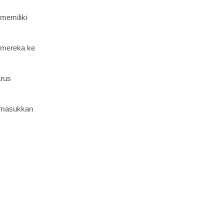
memiliki
 mereka ke
arus
emasukkan