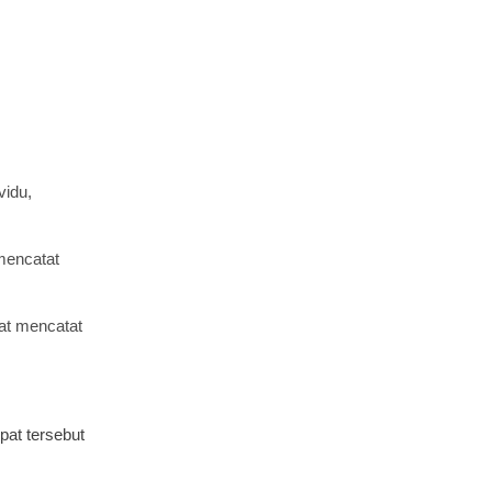
vidu,
mencatat
at mencatat
pat tersebut