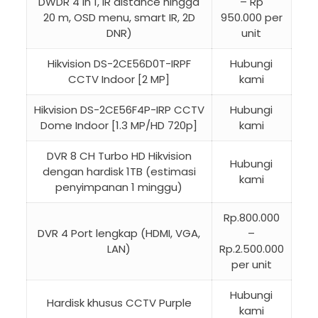
DWDR 4 in 1, IR distance hingga
– Rp
20 m, OSD menu, smart IR, 2D
950.000 per
DNR)
unit
Hikvision DS-2CE56D0T-IRPF
Hubungi
CCTV Indoor [2 MP]
kami
Hikvision DS-2CE56F4P-IRP CCTV
Hubungi
Dome Indoor [1.3 MP/HD 720p]
kami
DVR 8 CH Turbo HD Hikvision
Hubungi
dengan hardisk 1TB (estimasi
kami
penyimpanan 1 minggu)
Rp.800.000
DVR 4 Port lengkap (HDMI, VGA,
–
LAN)
Rp.2.500.000
per unit
Hubungi
Hardisk khusus CCTV Purple
kami