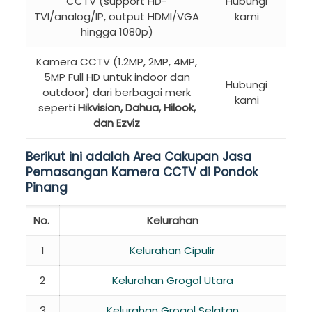
CCTV (support HD-
Hubungi
TVI/analog/IP, output HDMI/VGA
kami
hingga 1080p)
Kamera CCTV (1.2MP, 2MP, 4MP,
5MP Full HD untuk indoor dan
Hubungi
outdoor) dari berbagai merk
kami
seperti
Hikvision, Dahua, Hilook,
dan Ezviz
Berikut ini adalah Area Cakupan Jasa
Pemasangan Kamera CCTV di Pondok
Pinang
No.
Kelurahan
1
Kelurahan Cipulir
2
Kelurahan Grogol Utara
3
Kelurahan Grogol Selatan