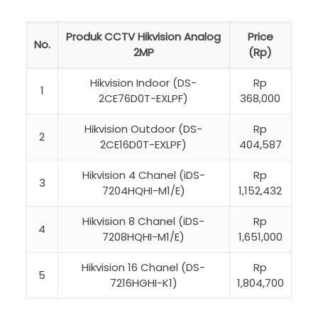
Produk CCTV Hikvision Analog
Price
No.
2MP
(Rp)
Hikvision Indoor (DS-
Rp
1
2CE76D0T-EXLPF)
368,000
Hikvision Outdoor (DS-
Rp
2
2CE16D0T-EXLPF)
404,587
Hikvision 4 Chanel (iDS-
Rp
3
7204HQHI-M1/E)
1,152,432
Hikvision 8 Chanel (iDS-
Rp
4
7208HQHI-M1/E)
1,651,000
Hikvision 16 Chanel (DS-
Rp
5
7216HGHI-K1)
1,804,700