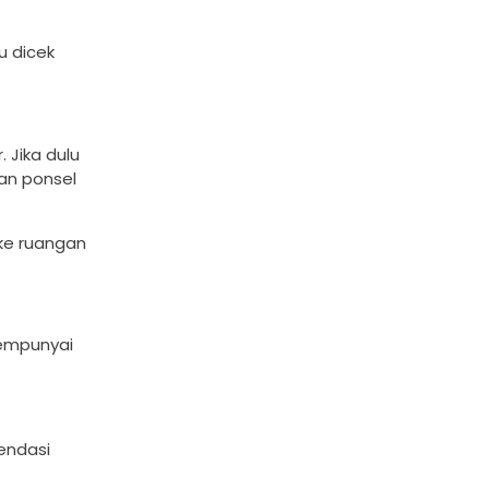
u dicek
 Jika dulu
an ponsel
ke ruangan
mempunyai
mendasi