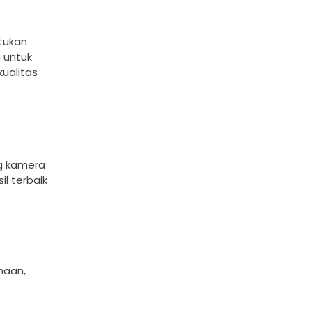
tukan
 untuk
ualitas
g kamera
l terbaik
haan,