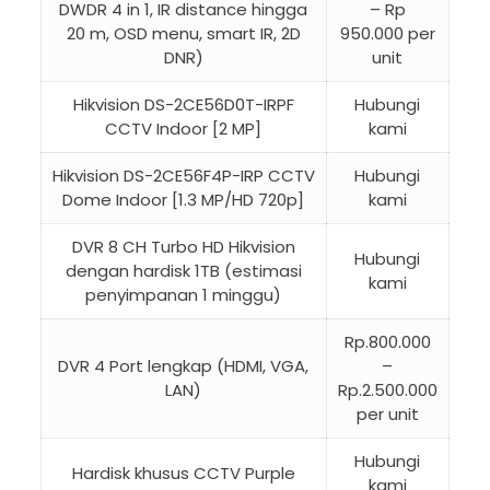
DWDR 4 in 1, IR distance hingga
– Rp
20 m, OSD menu, smart IR, 2D
950.000 per
DNR)
unit
Hikvision DS-2CE56D0T-IRPF
Hubungi
CCTV Indoor [2 MP]
kami
Hikvision DS-2CE56F4P-IRP CCTV
Hubungi
Dome Indoor [1.3 MP/HD 720p]
kami
DVR 8 CH Turbo HD Hikvision
Hubungi
dengan hardisk 1TB (estimasi
kami
penyimpanan 1 minggu)
Rp.800.000
DVR 4 Port lengkap (HDMI, VGA,
–
LAN)
Rp.2.500.000
per unit
Hubungi
Hardisk khusus CCTV Purple
kami