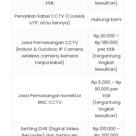
titik
kesulitan)
Penarikan kabel CCTV (Coaxial,
Hubungi kami
UTP, atau lainnya)
Rp.20.000 –
Jasa Pemasangan CCTV
Rp 180.000
(Indoor & Outdoor, IP Camera,
per titik
wireless camera, kamera
(tergantung
tanpa kabel)
tingkat
kesulitan)
Rp.5.000 – Rp
90.000 per
Jasa Pemasangan konektor
titik
BNC CCTV
(tergantung
tingkat
kesulitan)
Setting DVR (Digital Video
Rp.100.000 –
Recorder) dan Seting Hp
Rp 200.000