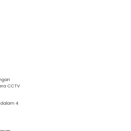
engan
mera CCTV
 dalam 4
iapan