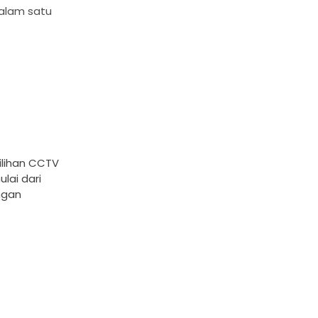
dalam satu
ilihan CCTV
lai dari
ngan