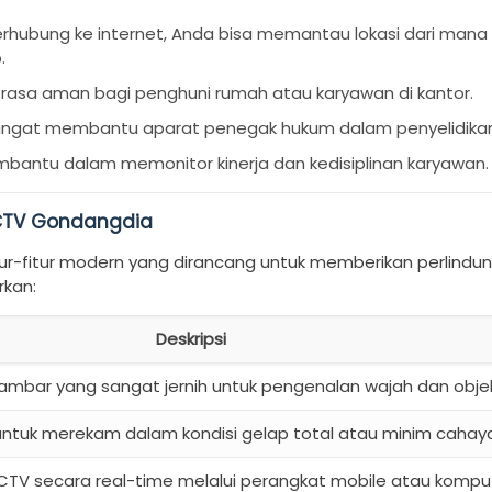
erhubung ke internet, Anda bisa memantau lokasi dari mana 
.
asa aman bagi penghuni rumah atau karyawan di kantor.
ngat membantu aparat penegak hukum dalam penyelidikan 
mbantu dalam memonitor kinerja dan kedisiplinan karyawan.
CCTV Gondangdia
ur-fitur modern yang dirancang untuk memberikan perlindu
rkan:
Deskripsi
mbar yang sangat jernih untuk pengenalan wajah dan obje
uk merekam dalam kondisi gelap total atau minim cahaya
TV secara real-time melalui perangkat mobile atau komput