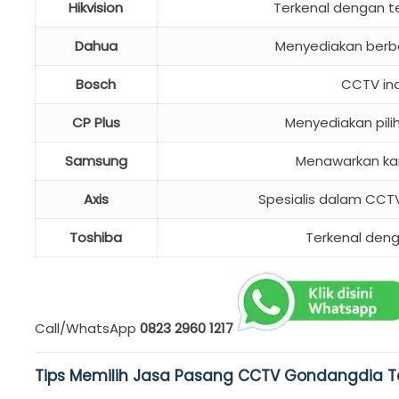
Hikvision
Terkenal dengan te
Dahua
Menyediakan berba
Bosch
CCTV ino
CP Plus
Menyediakan pili
Samsung
Menawarkan ka
Axis
Spesialis dalam CCTV
Toshiba
Terkenal den
Call/WhatsApp
0823 2960 1217
Tips Memilih Jasa Pasang CCTV Gondangdia T