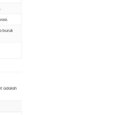
.
asi.
a buruk
ut adalah