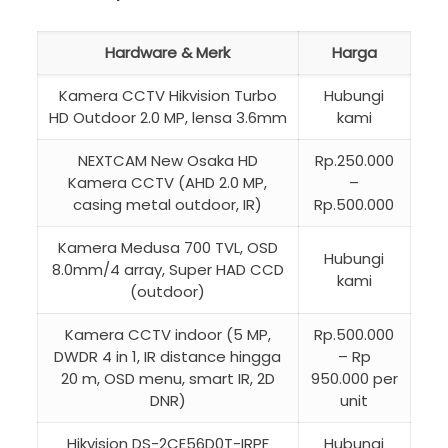
Hardware & Merk
Harga
Kamera CCTV Hikvision Turbo
Hubungi
HD Outdoor 2.0 MP, lensa 3.6mm
kami
NEXTCAM New Osaka HD
Rp.250.000
Kamera CCTV (AHD 2.0 MP,
–
casing metal outdoor, IR)
Rp.500.000
Kamera Medusa 700 TVL, OSD
Hubungi
8.0mm/4 array, Super HAD CCD
kami
(outdoor)
Kamera CCTV indoor (5 MP,
Rp.500.000
DWDR 4 in 1, IR distance hingga
– Rp
20 m, OSD menu, smart IR, 2D
950.000 per
DNR)
unit
Hikvision DS-2CE56D0T-IRPF
Hubungi