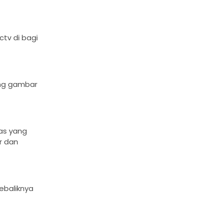
tv di bagi
ang gambar
tas yang
r dan
ebaliknya