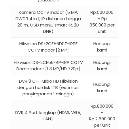
Kamera CCTV indoor (5 MP,
Rp.500.000
DWDR 4 in 1, IR distance hingga
– Rp
20 m, OSD menu, smart IR, 2D
950.000 per
DNR)
unit
Hikvision DS-2CE56D0T-IRPF
Hubungi
CCTV Indoor [2 MP]
kami
Hikvision DS-2CE56F4P-IRP CCTV
Hubungi
Dome Indoor [1.3 MP/HD 720p]
kami
DVR 8 CH Turbo HD Hikvision
Hubungi
dengan hardisk 1TB (estimasi
kami
penyimpanan 1 minggu)
Rp.800.000
DVR 4 Port lengkap (HDMI, VGA,
–
LAN)
Rp.2.500.000
per unit