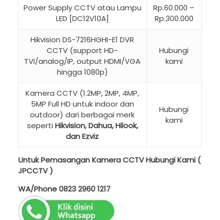
Power Supply CCTV atau Lampu
Rp.60.000 –
LED [DC12V10A]
Rp.300.000
Hikvision DS-7216HGHI-E1 DVR
CCTV (support HD-
Hubungi
TVI/analog/IP, output HDMI/VGA
kami
hingga 1080p)
Kamera CCTV (1.2MP, 2MP, 4MP,
5MP Full HD untuk indoor dan
Hubungi
outdoor) dari berbagai merk
kami
seperti
Hikvision, Dahua, Hilook,
dan Ezviz
Untuk Pemasangan Kamera CCTV Hubungi Kami (
JPCCTV )
WA/Phone
0823 2960 1217