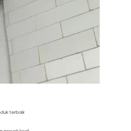
oduk terbaik
proyek kecil.