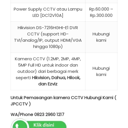
Power Supply CCTV atau Lampu
Rp.60.000 –
LED [DC12V10A]
Rp.300.000
Hikvision DS-7216HGHI-E1 DVR
CCTV (support HD-
Hubungi
TVI/analog/IP, output HDMI/VGA
kami
hingga 1080p)
Kamera CCTV (1.2MP, 2MP, 4MP,
5MP Full HD untuk indoor dan
Hubungi
outdoor) dari berbagai merk
kami
seperti
Hikvision, Dahua, Hilook,
dan Ezviz
Untuk Pemasangan kamera CCTV Hubungi Kami (
JPCCTV )
WA/Phone
0823 2960 1217