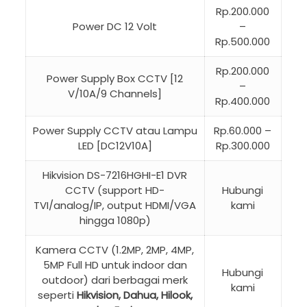
Rp.200.000
Power DC 12 Volt
–
Rp.500.000
Rp.200.000
Power Supply Box CCTV [12
–
V/10A/9 Channels]
Rp.400.000
Power Supply CCTV atau Lampu
Rp.60.000 –
LED [DC12V10A]
Rp.300.000
Hikvision DS-7216HGHI-E1 DVR
CCTV (support HD-
Hubungi
TVI/analog/IP, output HDMI/VGA
kami
hingga 1080p)
Kamera CCTV (1.2MP, 2MP, 4MP,
5MP Full HD untuk indoor dan
Hubungi
outdoor) dari berbagai merk
kami
seperti
Hikvision, Dahua, Hilook,