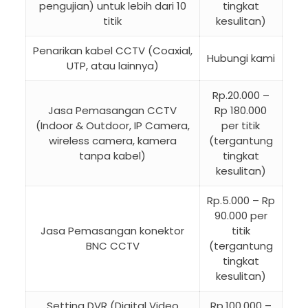
pengujian) untuk lebih dari 10
tingkat
titik
kesulitan)
Penarikan kabel CCTV (Coaxial,
Hubungi kami
UTP, atau lainnya)
Rp.20.000 –
Jasa Pemasangan CCTV
Rp 180.000
(Indoor & Outdoor, IP Camera,
per titik
wireless camera, kamera
(tergantung
tanpa kabel)
tingkat
kesulitan)
Rp.5.000 – Rp
90.000 per
Jasa Pemasangan konektor
titik
BNC CCTV
(tergantung
tingkat
kesulitan)
Setting DVR (Digital Video
Rp.100.000 –