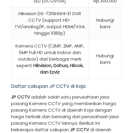
LED [DC12V10A]
Rp.300.000
Hikvision DS-7216HGHI-E1 DVR
CCTV (support HD-
Hubungi
TVI/analog/IP, output HDMI/VGA
kami
hingga 1080p)
Kamera CCTV (1.2MP, 2MP, 4MP,
5MP Full HD untuk indoor dan
Hubungi
outdoor) dari berbagai merk
kami
seperti
Hikvision, Dahua, Hilook,
dan Ezviz
Daftar cakupan JP CCTV di Koja
JP CCTV
adalah salah satu perusahaan jasa
pasang Kamera CCTV yang memberikan harga
pasang Kamera CCTV di daerah Koja dengan
harga terbaik dan bersaing dari perusahaan jasa
pasang Kamera CCTV lainnya. Berikut ini
beberapa daftar cakupan
JP CCTV
di daerah