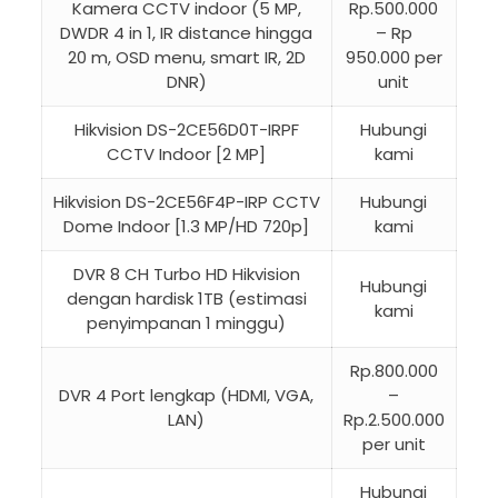
Kamera CCTV indoor (5 MP,
Rp.500.000
DWDR 4 in 1, IR distance hingga
– Rp
20 m, OSD menu, smart IR, 2D
950.000 per
DNR)
unit
Hikvision DS-2CE56D0T-IRPF
Hubungi
CCTV Indoor [2 MP]
kami
Hikvision DS-2CE56F4P-IRP CCTV
Hubungi
Dome Indoor [1.3 MP/HD 720p]
kami
DVR 8 CH Turbo HD Hikvision
Hubungi
dengan hardisk 1TB (estimasi
kami
penyimpanan 1 minggu)
Rp.800.000
DVR 4 Port lengkap (HDMI, VGA,
–
LAN)
Rp.2.500.000
per unit
Hubungi