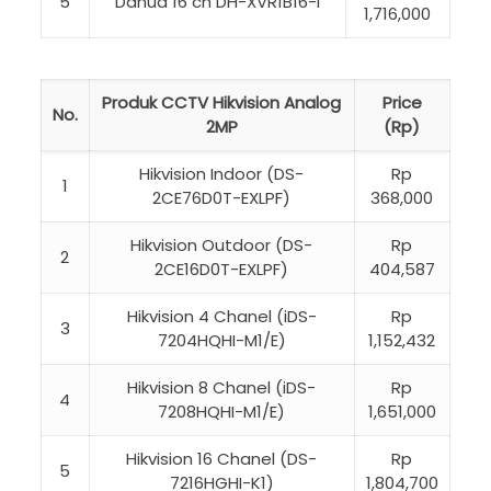
5
Dahua 16 ch DH-XVR1B16-I
1,716,000
Produk CCTV Hikvision Analog
Price
No.
2MP
(Rp)
Hikvision Indoor (DS-
Rp
1
2CE76D0T-EXLPF)
368,000
Hikvision Outdoor (DS-
Rp
2
2CE16D0T-EXLPF)
404,587
Hikvision 4 Chanel (iDS-
Rp
3
7204HQHI-M1/E)
1,152,432
Hikvision 8 Chanel (iDS-
Rp
4
7208HQHI-M1/E)
1,651,000
Hikvision 16 Chanel (DS-
Rp
5
7216HGHI-K1)
1,804,700