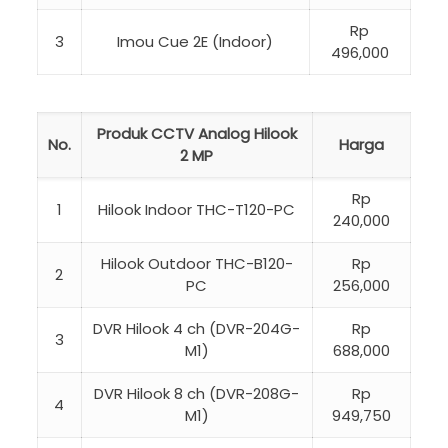
Rp
3
Imou Cue 2E (Indoor)
496,000
Produk CCTV Analog Hilook
No.
Harga
2 MP
Rp
1
Hilook Indoor THC-T120-PC
240,000
Hilook Outdoor THC-B120-
Rp
2
PC
256,000
DVR Hilook 4 ch (DVR-204G-
Rp
3
M1)
688,000
DVR Hilook 8 ch (DVR-208G-
Rp
4
M1)
949,750