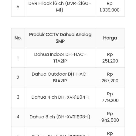
DVR Hilook 16 ch (DVR-216G-
Rp
5
M1)
1,339,000
Produk CCTV Dahua Analog
No.
Harga
2MP
Dahua Indoor DH-HAC-
Rp
1
T1A21P
251,200
Dahua Outdoor DH-HAC-
Rp
2
B1A21P
267,200
Rp
3
Dahua 4 ch DH-XVR1B04-I
779,200
Rp
4
Dahua 8 ch (DH-XVR1B08-I)
942,500
Rp