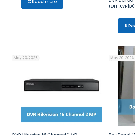
Read more
(DH-XVR1B0
Re
May 29, 2026
May 29, 2026
DVR Hikvision 16 Channel 2 MP
Box Panel 2