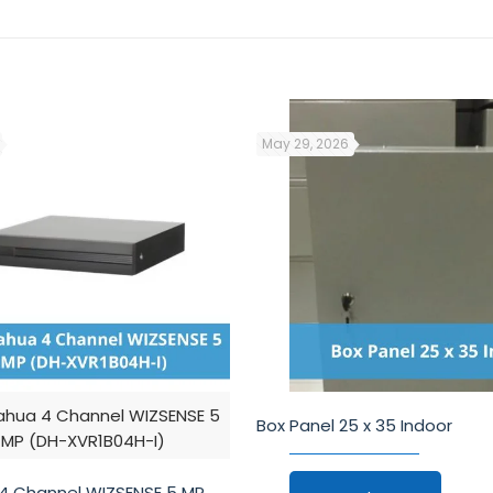
May 29, 2026
ahua 4 Channel WIZSENSE 5
Box Panel 25 x 35 Indoor
MP (DH-XVR1B04H-I)
4 Channel WIZSENSE 5 MP