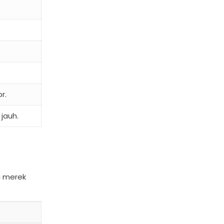
r.
jauh.
a merek