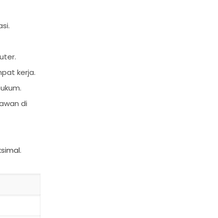
si.
uter.
at kerja.
hukum.
yawan di
simal.