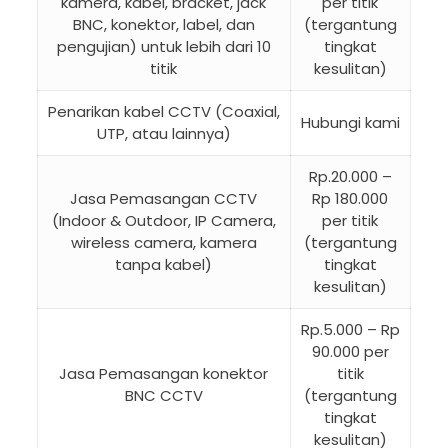
kamera, kabel, bracket, jack
per titik
BNC, konektor, label, dan
(tergantung
pengujian) untuk lebih dari 10
tingkat
titik
kesulitan)
Penarikan kabel CCTV (Coaxial,
Hubungi kami
UTP, atau lainnya)
Rp.20.000 –
Jasa Pemasangan CCTV
Rp 180.000
(Indoor & Outdoor, IP Camera,
per titik
wireless camera, kamera
(tergantung
tanpa kabel)
tingkat
kesulitan)
Rp.5.000 – Rp
90.000 per
Jasa Pemasangan konektor
titik
BNC CCTV
(tergantung
tingkat
kesulitan)