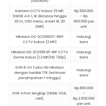
(outdoor)
Kamera CCTV indoor (5 MP,
Rp.500.000
DWDR 4 in 1, IR distance hingga
– Rp
20 m, OSD menu, smart IR, 2D
950.000 per
DNR)
unit
Hikvision DS-2CE56D0T-IRPF
Hubungi
CCTV Indoor [2 MP]
kami
Hikvision DS-2CE56F4P-IRP CCTV
Hubungi
Dome Indoor [1.3 MP/HD 720p]
kami
DVR 8 CH Turbo HD Hikvision
Hubungi
dengan hardisk 1TB (estimasi
kami
penyimpanan 1 minggu)
Rp.800.000
DVR 4 Port lengkap (HDMI, VGA,
–
LAN)
Rp.2.500.000
per unit